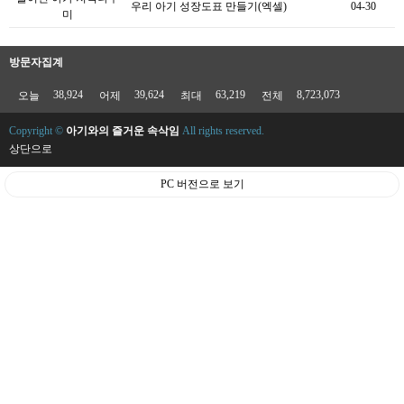
우리 아기 성장도표 만들기(엑셀)
04-30
미
방문자집계
38,924
39,624
63,219
8,723,073
오늘
어제
최대
전체
Copyright ©
아기와의 즐거운 속삭임
All rights reserved.
상단으로
PC 버전으로 보기