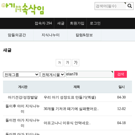
접속자 294
새글
회원가입
로그인
맘들의공간
지식나누미
칼럼&정보
새글
게시판
제목
일시
아기건강/성장발달
우리 아기 성장도표 만들기(엑셀)
04-30
돌이후 아이 지식나누
30개월 기저귀 떼기에 실패했어요..
12-02
미
돌이전 아가 지식나누
아프고나니 이유식 안먹네요..
04-18
미
돌이전 아가 지식나누