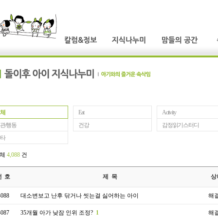
체
Eat
Activity
관/행동
건강
감정읽기스터디
타
전체
4,088
건
번 호
제 목
상
4088
대소변보고 난후 닦거나 씻는걸 싫어하는 아이
해
4087
35개월 아가 낮잠 인위 조정?
1
해