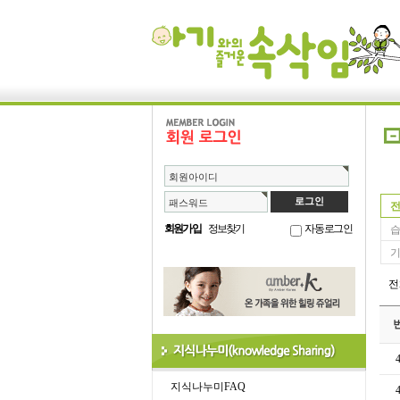
회원아이디
패스워드
전
회원가입
정보찾기
자동로그인
습
기
지식나누미FAQ