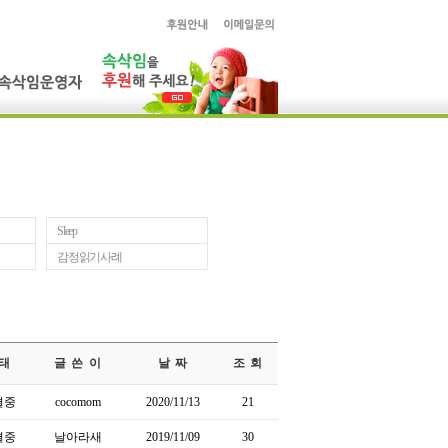
Sleep
감정읽기사례
태
글 쓴 이
날 짜
조 회
결중
cocomom
2020/11/13
21
결중
날아라새
2019/11/09
30