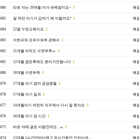
4086
따로 자는 29개월 아가 새벽잠이요~
1
해
4085
잘 먹던 아기가 갑자기 왜 이럴까요?
1
해
4084
22갤 수면교육이요
2
해
4083
아토피와 모유수유에 관해서
1
해
4082
21개월 아직도 수면부족ㅠ
2
해
4081
12개월 잠든후에도 분리가안됩니다
2
해
4080
18개월 수면부족
3
해
4079
17개월 아기 엄마 궁금증들
2
해
4078
17개월 아기 일과
2
해
4077
14개월아기 여전히 자꾸깨서 다시 잘 못자요
3
해
4076
16개월 아기 잠 시간
1
해
4075
바로 아래 글쓴 사람인데요...ㅠ
1
해
4074
13개월 1시간반마다깨고 두시간동안 안자는데...
해