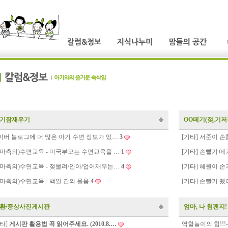
기잠재우기
OO떼기(젖,기저귀,
이버 블로그에 더 많은 아기 수면 정보가 있…
3
[기타] 서준이 손
엄마측의)수면교육 - 미국부모는 수면교육을 …
1
[기타] 손빨기 
엄마측의)수면교육 - 젖물려/안아/업어재우는…
4
[기타] 혜원이 손
엄마측의)수면교육 - 백일 간의 울음
4
[기타] 손빨기 뗐
환/증상사진게시판
엄마, 나 침팬지!
기타]
게시판 활용법 꼭 읽어주세요. (2010.8.…
역할놀이의 힘!!!-