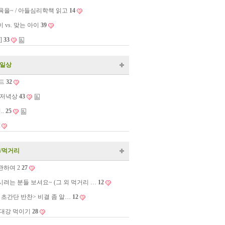
을~ / 아들심리학책 읽고
14
 vs. 맞는 아이
39
]
33
, 일상
드
32
 저녁상
43
.
25
/먹거리
관하여 2
27
시려는 분들 보셔요~ (그 외 먹거리 …
12
 초간단 반찬> 비결 좀 알…
12
 대강 먹이기
28