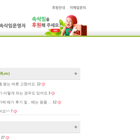
etc)
톱 뜯는 버릇 고쳤어요.
22
떼기-이렇게 되는 경우도 있어요
3
가락 떼기 후기 및 .. 떼는 용품 …
12
어요^^
7
27