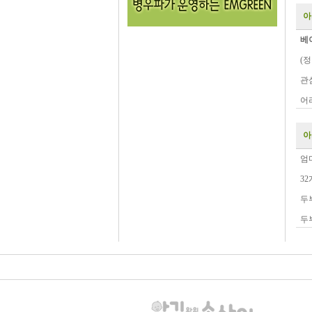
아
베
(
관
어
아
엄
3
두부
두부