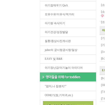
[
아기잠재우기 QnA
[
모유수유/이유식/먹거리
[
아기랑 속삭이기
아
아기건강/성장발달
[
질환/증상사진게시판
[
juliee의 궁시렁궁시렁/일상
[3
[
EASY 및 R&R
아기장난감/아기놀이 아이디어
E
[0
[1
"엄마,나 침팬지!"
[7
OO떼기(젖,기저귀,etc.)
[7