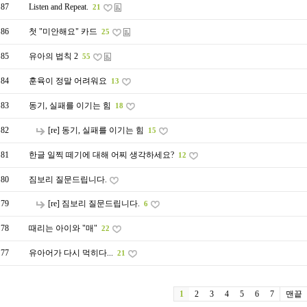
87
Listen and Repeat.
21
86
첫 "미안해요" 카드
25
85
유아의 법칙 2
55
84
훈육이 정말 어려워요
13
83
동기, 실패를 이기는 힘
18
82
[re] 동기, 실패를 이기는 힘
15
81
한글 일찍 떼기에 대해 어찌 생각하세요?
12
80
짐보리 질문드립니다.
79
[re] 짐보리 질문드립니다.
6
78
때리는 아이와 "매"
22
77
유아어가 다시 먹히다...
21
1
2
3
4
5
6
7
맨끝