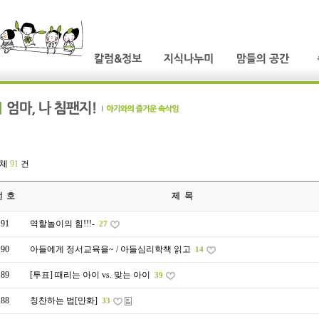
전체
91
건
번 호
제 목
91
역할놀이의 힘!!!-
27
90
아들에게 정서교육을~ / 아들심리학책 읽고
14
89
[투표] 때리는 아이 vs. 맞는 아이
39
88
칭찬하는 법[만화]
33