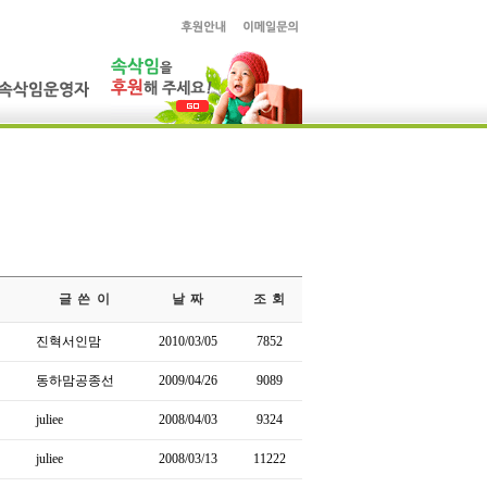
글 쓴 이
날 짜
조 회
진혁서인맘
2010/03/05
7852
동하맘공종선
2009/04/26
9089
juliee
2008/04/03
9324
juliee
2008/03/13
11222