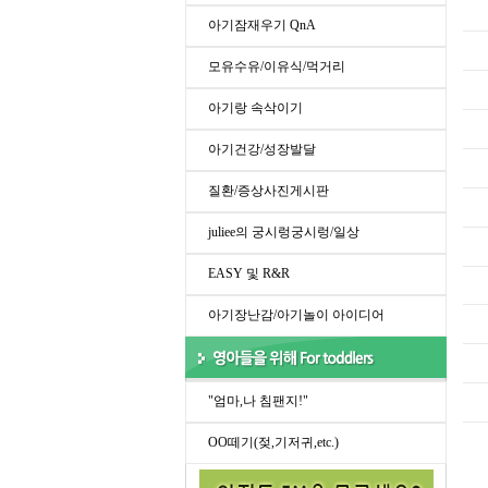
아기잠재우기 QnA
모유수유/이유식/먹거리
아기랑 속삭이기
아기건강/성장발달
질환/증상사진게시판
juliee의 궁시렁궁시렁/일상
EASY 및 R&R
아기장난감/아기놀이 아이디어
"엄마,나 침팬지!"
OO떼기(젖,기저귀,etc.)