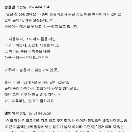
승윤맘
작성일
08-04-04 09:41
몇달 전 상황인데요. 17층에 승윤이보다 두달 정도 빠른 여자아이가 있어요.
같이 놀다가, 가끔 꼬집는데,,,ㅋ
승윤이는 대처를 못하고, 앙~~하고 울고 맙니다.
그 다음부터, 그 아이 이름을 대면,
아구~~하면서, 꼬집힌 시늉을 하고,
그 아이는 승윤이 이름을 대면,
아구~~앙~~~한데요..ㅋㅋㅋ
아무래도 승윤이도 맞는 아이인 듯,,
현재, 어린이집에 4살 누나랑 같이 있는데,
둘다 순한 아이라서, 꼬집꺼나 싸우질 않더군요,,
매번 그런 친구만 만날 순 없지만,,,ㅋ
아,,,,교육의길,,,멀고도 험하지요.
洙엄마
작성일
08-04-04 09:50
어릴 때는 정말로 때리지도 않고 맞지도 않는 아이가 되었으면 좋겠는데요... 좀
더 큰 다음에는 (제 입장에서는 정수가 남자 아이라 그런지) "먼저 때리지 않는