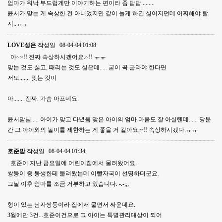
엄마가 워낙 부드럽게만 이야기하는 편이라 좀 답답.........
윤서가 맞는 게 속상한 건 아니었지만 같이 놀게 하긴 싫어지던데 어찌해야 할
지..ㅠㅜ
LOVE성은
작성일
08-04-04 01:08
아~~!! 진짜 속상하시겠어요.~!! ㅠㅠ
맞는 것도 싫고, 때리는 것도 싫은데..... 굳이 꼭 골라야 한다면
저도....... 맞는 것이
아....... 진짜. 가슴 아프네요.
윤서맘님..... 아이가 맞고 다녔음 맞은 아이의 엄마 마음도 잘 아실텐데...... 당분
간 그 아이와의 놀이를 제한하는 게 좋을 거 같아요.~!! 속상하시겠다.ㅠㅠ
호준맘
작성일
08-04-04 01:34
호준이 지난 금요일에 어린이집에서 물려왔어요.
쌍둥이 중 동생한테 물려왔는데 이빨자국이 선명하더군요.
그날 이후 엄마를 조금 거부하고 있습니다. -.-;;;
형이 있는 남자쌍둥이라 집에서 물면서 싸운데요.
3월에만 3건...호준이건으로 그 아이는 특별관리대상이 되어