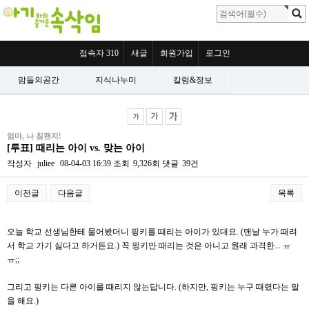
접속자 310
새글
회원가입
로그인
맘들의공간
지식나누미
칼럼&정보
엄마, 나 침팬지!
[투표] 때리는 아이 vs. 맞는 아이
작성자
juliee
08-04-03 16:39
조회
9,326회
댓글
39건
이전글
다음글
목록
본문
오늘 학교 선생님한테 물어봤더니 핑키를 때리는 아이가 있대요. (맨날 누가 때려
서 학교 가기 싫다고 하거든요.) 꼭 핑키만 때리는 것은 아니고 원래 과격한... ㅠ
ㅠ;;
그리고 핑키는 다른 아이를 때리지 않는답니다. (하지만, 핑키는 누구 때렸다는 말
을 해요.)