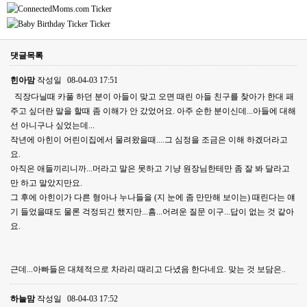
댓글목록
힌아맘
작성일
08-04-03 17:51
직장다닐때 카풀 하던 분이 아들이 맞고 오면 때린 아들 친구를 찾아가 한대 패
주고 싶더란 말을 할때 좀 이해가 안 갔었어요. 아주 순한 분이신데...아들에 대해
선 아니구나 싶었는데...
작년에 아힌이 어린이집에서 물려왔을때....그 심정을 조금은 이해 하겠더라고
요.
아직은 애들끼리니까...머라고 말은 못하고 기냥 원장님한테만 좀 잘 봐 달라고
만 하고 말았지만요.
그 후에 아힌이가 다른 형아나 누나들을 (지 눈에 좀 만만해 보이는) 때린다는 얘
기 들었을때도 물론 걱정되긴 했지만...흠...어려운 질문 이구...답이 없는 것 같아
요.
근데...아빠들은 대체적으로 차라리 때리고 다녔음 한다네요. 맞는 것 보담은..
하늘맘
작성일
08-04-03 17:52