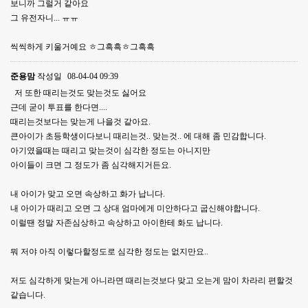
보니까 그럴거 같아요
그 유전자니... ㅠㅠ
씩씩하게 키울거예요 ㅎ그흑흑ㅎ그흑흑
준용맘
작성일
08-04-04 09:39
저 또한 때리는것도 맞는것도 싫어요
근데 굳이 투표를 한다면....
때리는것보다는 맞는게 나을것 같아요.
큰아이가 초등학생이다보니 때리는것.. 맞는것.. 에 대해 좀 민감합니다.
아기였을때는 때리고 맞는것이 심각한 정도는 아니지만
아이들이 크면 그 정도가 좀 심각해지거든요.
내 아이가 맞고 오면 속상하고 화가 납니다.
내 아이가 때리고 오면 그 상대 엄마에게 미안하다고 굽신해야합니다.
이럴땐 정말 자존심상하고 속상하고 아이한테 화도 납니다.
뭐 저야 아직 이렇다할정도로 심각한 정도는 없지만요..
저도 심각하게 맞는게 아니라면 때리는것보다 맞고 오는게 맘이 차라리 편할것
같습니다.