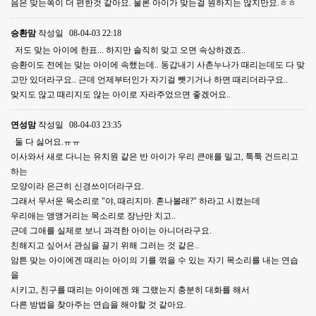
음은 맞는쪽이 더 편한것 같아요. 물론 아이가 맞는걸 원하지는 않지만요.ㅎㅎ
승환맘
작성일
08-04-03 22:18
저도 맞는 아이에 한표... 하지만 솔직히 맞고 오면 속상하겠죠..
승환이도 전에는 맞는 아이에 속했는데.. 동갑내기 사촌누나가 때리는데도 다 맞
고만 있더라구요.. 근데 언제부터인가 자기걸 뺏기거나 하면 때리더라구요..
맞지도 않고 때리지도 않는 아이로 자라주었으면 좋겠어요..
연성맘
작성일
08-04-03 23:35
둘 다 싫어요.ㅠㅠ
이사와서 새로 다니는 유치원 같은 반 아이가 우리 큰애를 밀고, 툭툭 건드리고
하는
모양이라 은근히 신경쓰이더라구요.
그래서 무서운 목소리로 "야, 때리지마. 혼나볼래?" 하라고 시켰는데
우리애는 앵앵거리는 목소리로 장난만 치고..
근데 그애를 실제로 보니 과격한 아이는 아니더라구요.
친해지고 싶어서 관심을 끌기 위해 그러는 것 같은..
암튼 맞는 아이에겐 때리는 아이의 기를 꺾을 수 있는 자기 목소리를 내는 연습
을
시키고, 친구를 때리는 아이에겐 왜 그랬는지 충분히 대화를 해서
다른 방법을 찾아주는 연습을 해야할 것 같아요.