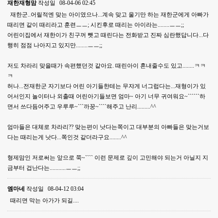
재한재형맘
작성일
08-04-06 02:45
재한군..어릴적엔 맞는 아이였으나...계속 맞고 울기만 하는 재한군에게 아빠가
때리면 같이 때리라고 훈련ㅡㅡ; 시킨후로 때리는 아이라는........ㅡㅡ;;
어린이집에서 재한이가 친구꺼 뺏고 때린다는 전화받고 진짜 심란했답니다...다
행히 점점 나아지고 있지만........ㅡㅡ;;
저도 차라리 맞을때가 속편했던것 같아요. 때린아이 혼내줄수도 있고........ㅋㅋ
ㅋ
허나...전재한군 자기보다 어린 아기들한테는 무쟈게 너그럽다는...재형이가 있
어서인지 놀이터나 외출때 어린아기들보면 엄마~ 아기 너무 귀여워요~``````하
면서 쓰다듬어주고 우루루~```까꿍~````해주고 난리.........^^
엄마들은 대체로 차라리?? 맞는편이 낫다는쪽이고 대부분의 아빠들은 맞는거보
다는 때리는게 낫다...쪽인것 같더라구요........^^
형제맘인 저로써는 앞으로 쭉~```` 이런 문제로 깊이 고민해야 되는거 아닐지 지
금부터 겁난다는...........ㅡㅡ;;
엠마네
작성일
08-04-12 03:04
때리면 막는 아가가 되길....