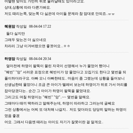
어떨땐 맞아도 가만히 뒤로 물러날때도 있더라고요.
상대,상황에 따라 다른가봐요.
저도 때리는쪽, 맞는쪽 다 싫은데 아이들 문제라 참 맘대로 안되죠..ㅠㅠ
혜원맘
작성일
08-04-04 17:22
둘다 싫지만
그래두 맞는건 더 싫으네요
차라리 그냥 이겨버렸으면 좋겟어요...ㅎㅎ
하영맘
작성일
08-04-04 20:34
얼마전에 하영이 팔뚝이 물린 자국이 선명해서 누가 물었어 했더니
"혜빈" "앙" 서러운 표정으로 혜빈이가 앙 물었다고 꼬집기도 한다고 몇번을 되
풀이하더라구요. 아빠 오니 아빠한테도.. 마음이 좀 그랬는데 상황을 들어보니
선생님한테 물었더니 조금 큰 아이가 텔레비 보는데 하영이가 뒤로 가서 머리를
잡아당겼다는.. 순간 그 아이가 하영이 팔뚝을 물었대요.
그리고도 며칠 하영이는 "혜빈" "앙"..~~ 몇번을 말해요.
그때마다 때끼 땍하라고 말해주는데, 하영이 따라하고 그러는데 글쎄요
그런 상황에서는 어찌 또 대처해 나갈지.. 저도 맞더라도 당당히 말하는 하영이
였음 좋겠
어요. 그래서 다음엔 때리는 아이도 자기가 잘못이란 걸 알게요..