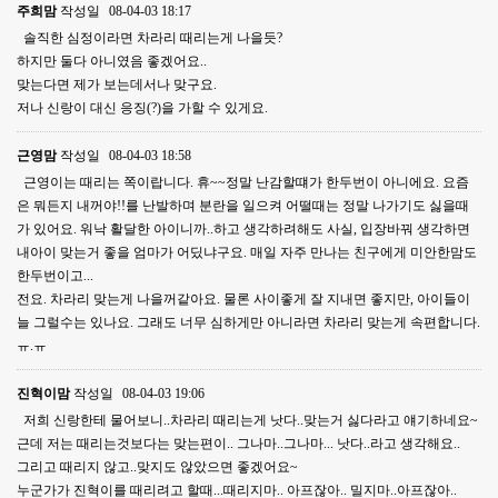
주희맘
작성일
08-04-03 18:17
솔직한 심정이라면 차라리 때리는게 나을듯?
하지만 둘다 아니였음 좋겠어요..
맞는다면 제가 보는데서나 맞구요.
저나 신랑이 대신 응징(?)을 가할 수 있게요.
근영맘
작성일
08-04-03 18:58
근영이는 때리는 쪽이랍니다. 휴~~정말 난감할떄가 한두번이 아니에요. 요즘
은 뭐든지 내꺼야!!를 난발하며 분란을 일으켜 어떨때는 정말 나가기도 싫을때
가 있어요. 워낙 활달한 아이니까..하고 생각하려해도 사실, 입장바꿔 생각하면
내아이 맞는거 좋을 엄마가 어딨냐구요. 매일 자주 만나는 친구에게 미안한맘도
한두번이고...
전요. 차라리 맞는게 나을꺼같아요. 물론 사이좋게 잘 지내면 좋지만, 아이들이
늘 그럴수는 있나요. 그래도 너무 심하게만 아니라면 차라리 맞는게 속편합니다.
ㅠ.ㅠ
진혁이맘
작성일
08-04-03 19:06
저희 신랑한테 물어보니..차라리 때리는게 낫다..맞는거 싫다라고 얘기하네요~
근데 저는 때리는것보다는 맞는편이.. 그나마..그나마... 낫다..라고 생각해요..
그리고 때리지 않고..맞지도 않았으면 좋겠어요~
누군가가 진혁이를 때리려고 할때...때리지마.. 아프잖아.. 밀지마..아프잖아..