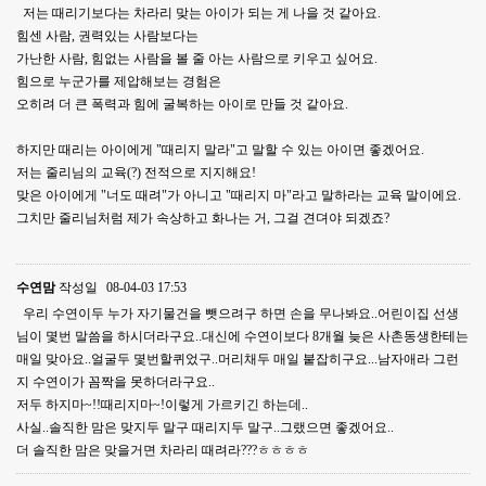
저는 때리기보다는 차라리 맞는 아이가 되는 게 나을 것 같아요.
힘센 사람, 권력있는 사람보다는
가난한 사람, 힘없는 사람을 볼 줄 아는 사람으로 키우고 싶어요.
힘으로 누군가를 제압해보는 경험은
오히려 더 큰 폭력과 힘에 굴복하는 아이로 만들 것 같아요.
하지만 때리는 아이에게 "때리지 말라"고 말할 수 있는 아이면 좋겠어요.
저는 줄리님의 교육(?) 전적으로 지지해요!
맞은 아이에게 "너도 때려"가 아니고 "때리지 마"라고 말하라는 교육 말이에요.
그치만 줄리님처럼 제가 속상하고 화나는 거, 그걸 견뎌야 되겠죠?
수연맘
작성일
08-04-03 17:53
우리 수연이두 누가 자기물건을 뺏으려구 하면 손을 무나봐요..어린이집 선생
님이 몇번 말씀을 하시더라구요..대신에 수연이보다 8개월 늦은 사촌동생한테는
매일 맞아요..얼굴두 몇번할퀴었구..머리채두 매일 붙잡히구요...남자애라 그런
지 수연이가 꼼짝을 못하더라구요..
저두 하지마~!!때리지마~!이렇게 가르키긴 하는데..
사실..솔직한 맘은 맞지두 말구 때리지두 말구..그랬으면 좋겠어요..
더 솔직한 맘은 맞을거면 차라리 때려라???ㅎㅎㅎㅎ