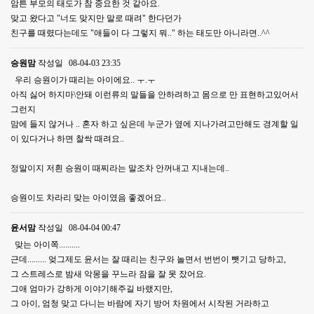
암튼 부모의 태도가 참 중요한 것 같아요.
맞고 왔다고 "너도 맞지만 말로 때려" 한다던가
친구를 때렸다는데도 "애들이 다 그렇지 뭐.." 하는 태도만 아니라면..^^
승원맘
작성일
08-04-03 23:35
우리 승원이가 때리는 아이에요.. ㅜ.ㅜ
아직 싫어 하지마\안돼 이런류의 말들을 안하려하고 몸으로 만 표현하고있어서
그런지
맘에 들지 않거나 .. 혼자 하고 싶은데 누군가 옆에 지나가려고만해도 경계할 일
이 있다거나 하면 찰싹 때려요..
정말이지 저흰 승원이 때찌라는 말조차 안꺼내고 지내는데..
승원이도 차라리 맞는 아이였음 좋겠어요..
윤서맘
작성일
08-04-04 00:47
맞는 아이쪽..........
근데......... 엊그제도 윤서는 잘 때리는 친구와 놀면서 번번이 뺏기고 당하고,
그 스트레스로 밤새 악몽을 꾸느라 잠을 잘 못 잤어요.
그애 엄마가 강하게 이야기해주길 바랬지만,
그 아이, 엄청 맞고 다니는 바람에 자기 방어 차원에서 시작된 거라하고