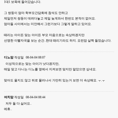
1대1 보육에 들어갔습니다.
그 쌍둥이 엄마 학부모간담회에 참석도 안하고
제일먼저 쌍둥이 데려다놓고 제일 늦게와서 한번도 본적이 없어요.
엄마들 사이에서는 미안해서 그런가보다 그렇게 말하고 있어요.
때리는 아이든 맞는 아이든 부모 마음으로는 속상하겠지만
선명한 이빨자국을 보는 순간..한대 때리기라도 하지. 요런맘 살짝 들었습니다.
디노맘
작성일
08-04-04 08:07
이성적으로는 맞는 아이가 낫다겠지만,
매일 맞고 다니는 디노를 옆에서 지켜보면 맞지만 말았으면 싶네요.
맞아도 울지도 않고 뒤로 물러나서 가만히 있는거 보면 더 속상해요. ㅜ.ㅜ
여치맘
작성일
08-04-04 08:44
저두 둘 다 싫어요..
에휴..