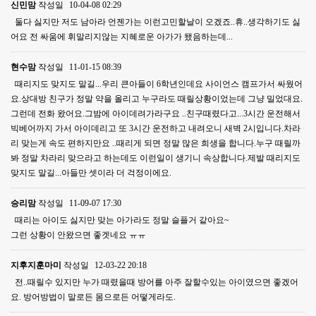
신민맘
작성일
10-04-08 02:29
둘다 싫지만 저도 남아라 언젠가는 이런고민할날이 오겠죠..휴..생각하기도 싫
어요 전 싸움에 휘말리지않는 지혜로운 아가가 됐음하는데...
현수맘
작성일
11-01-15 08:39
때리지도 맞지도 말길...우리 큰아들이 6학년인데요 사이언스 캠프가서 싸웠어
요.상대방 친구가 정말 약을 올리고 누구라도 때릴상황이었는데 그냥 밀었대요.
그런데 전화 왔어요.그밤에 아이데려가라구요 ..친구때렸다고...3시간 운전해서
빅베어까지 가서 아이데리고 또 3시간 운전하고 내려오니 새벽 2시입니다.차라
리 맞는게 속도 편하지만요 ..때리게 되면 정말 많은 희생을 합니다.누구 때릴까
봐 정말 차라리 맞으라고 하는데도 이런일이 생기니 속상합니다.제발 때리지도
맞지도 말길...아들만 셋이라 더 걱정이에요.
승리맘
작성일
11-09-07 17:30
때리는 아이도 싫지만 맞는 아가라도 정말 슬플거 같아요~
그런 상황이 안왔으면 좋겟네요 ㅠㅠ
지후지훈마미
작성일
12-03-22 20:18
전..때릴수 있지만 누가 때렸을때 방어를 아주 잘할수있는 아이였으면 좋겠어
요. 방어방법이 말로든 몸으로든 어떻게라도.