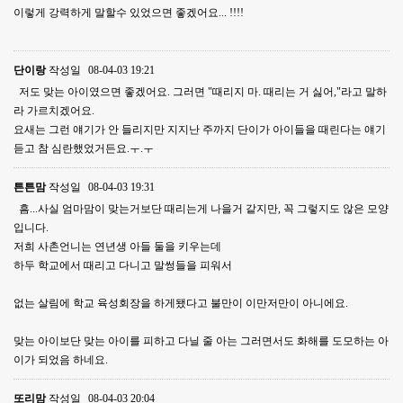
이렇게 강력하게 말할수 있었으면 좋겠어요... !!!!
단이랑
작성일
08-04-03 19:21
저도 맞는 아이였으면 좋겠어요. 그러면 "때리지 마. 때리는 거 싫어,"라고 말하
라 가르치겠어요.
요새는 그런 얘기가 안 들리지만 지지난 주까지 단이가 아이들을 때린다는 얘기
듣고 참 심란했었거든요.ㅜ.ㅜ
튼튼맘
작성일
08-04-03 19:31
흠...사실 엄마맘이 맞는거보단 때리는게 나을거 같지만, 꼭 그렇지도 않은 모양
입니다.
저희 사촌언니는 연년생 아들 둘을 키우는데
하두 학교에서 때리고 다니고 말썽들을 피워서
없는 살림에 학교 육성회장을 하게됐다고 불만이 이만저만이 아니에요.
맞는 아이보단 맞는 아이를 피하고 다닐 줄 아는 그러면서도 화해를 도모하는 아
이가 되었음 하네요.
또리맘
작성일
08-04-03 20:04