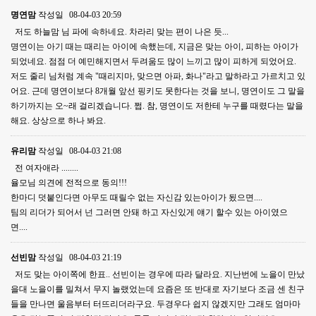
명연맘
작성일
08-04-03 20:59
저도 하늘맘 님 파에 속하네요. 차라리 맞는 편이 나은 듯...
명연이는 아기 때는 때리는 아이에 속했는데, 지금은 맞는 아이, 피하는 아이가
되었네요. 점점 더 예민해지면서 두려움도 많이 느끼고 많이 피하게 되었어요.
저도 줄리 님처럼 계속 "때리지마, 맞으면 아파, 화나"라고 말하라고 가르치고 있
어요. 근데 명연이보다 8개월 앞선 핑키도 못한다는 것을 보니, 명연이도 그 말을
하기까지는 오~래 걸리겠습니다. 쩝. 참, 명연이도 저한테 누구를 때렸다는 말을
해요. 상상으로 하나 봐요.
유리맘
작성일
08-04-03 21:08
전 여자애라 ........
율모님 의견에 전적으로 동의!!!
한마디 덧붙인다면 아무도 때릴수 없는 자신감 있는아이가 됬으면....
팀의 리더가 되어서 넌 그러면 안돼 하고 자신있게 얘기 할수 있는 아이였으
면....
선빈맘
작성일
08-04-03 21:19
저도 맞는 아이쪽에 한표.. 선빈이는 경우에 따라 달라요. 지난번에 노을이 만났
을대 노을이를 밀쳐서 무지 놀랬었는데 요즘은 또 반대로 자기보다 조금 센 친구
들을 만나면 울음부터 터뜨리더라구요. 두경우다 쉽지 않겠지만 그래도 엄마마