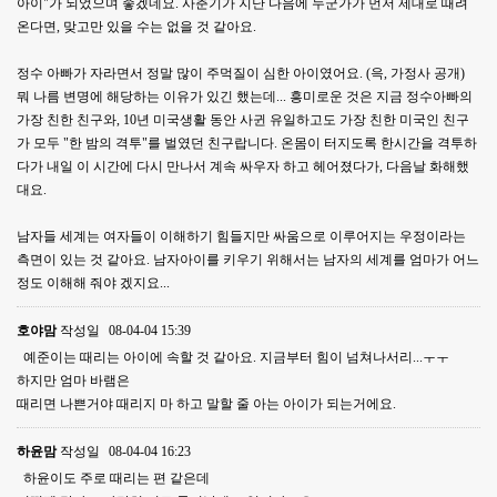
아이"가 되었으며 좋겠네요. 사춘기가 지난 다음에 누군가가 먼저 제대로 때려
온다면, 맞고만 있을 수는 없을 것 같아요.
정수 아빠가 자라면서 정말 많이 주먹질이 심한 아이였어요. (윽, 가정사 공개)
뭐 나름 변명에 해당하는 이유가 있긴 했는데... 흥미로운 것은 지금 정수아빠의
가장 친한 친구와, 10년 미국생활 동안 사귄 유일하고도 가장 친한 미국인 친구
가 모두 "한 밤의 격투"를 벌였던 친구랍니다. 온몸이 터지도록 한시간을 격투하
다가 내일 이 시간에 다시 만나서 계속 싸우자 하고 헤어졌다가, 다음날 화해했
대요.
남자들 세계는 여자들이 이해하기 힘들지만 싸움으로 이루어지는 우정이라는
측면이 있는 것 같아요. 남자아이를 키우기 위해서는 남자의 세계를 엄마가 어느
정도 이해해 줘야 겠지요...
호야맘
작성일
08-04-04 15:39
예준이는 때리는 아이에 속할 것 같아요. 지금부터 힘이 넘쳐나서리...ㅜㅜ
하지만 엄마 바램은
때리면 나쁜거야 때리지 마 하고 말할 줄 아는 아이가 되는거에요.
하윤맘
작성일
08-04-04 16:23
하윤이도 주로 때리는 편 같은데