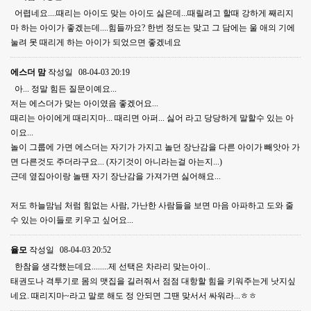
어렵네요....때리는 아이도 맞는 아이도 싫은데...때릴려고 할때 강하게 째리지
마 하는 아이가 좋겠는데....힘들까요? 한번 정도는 맞고 그 담에는 울 애의 기에
눌려 못 때리게 하는 아이가 되었으면 좋겠네요
에스더 맘
작성일
08-04-03 20:19
아... 정말 힘든 질문이예요...
저는 에스더가 맞는 아이였음 좋겠어요...
때리는 아이에게 때리지마... 때리면 아퍼... 싫어 라고 당당하게 말할수 있는 아
이요...
놀이 그룹에 가면 에스더는 자기가 가지고 놀던 장난감을 다른 아이가 빼앗아 가
면 다른것도 주더라구요... (자기것이 아니라는걸 아는지...)
근데 옆집아이랑 놀땐 자기 장난감을 가져가면 싫어해요...
저도 하늘맘님 처럼 힘없는 사람, 가난한 사람들을 보면 마음 아파하고 도와 줄
수 있는 아이들로 키우고 싶어요...
율모
작성일
08-04-03 20:52
한참을 생각했는데요........제 선택은 차라리 맞는아이..
태권도나 격투기로 몸의 맷집을 길러줘서 점점 대항할 힘을 키워주는게 낫지싶
네요. 때리지마~라고 말로 해도 정 안되면 그땐 맞서서 싸워라...ㅎㅎ