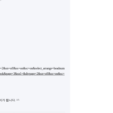
ge=2&sn=off&ss=on&sc=on&select_arrange=headnum
estBook&page=3&sn1=&divpage=2&sn=off&ss=on&sc=
가 됩니다. ^^