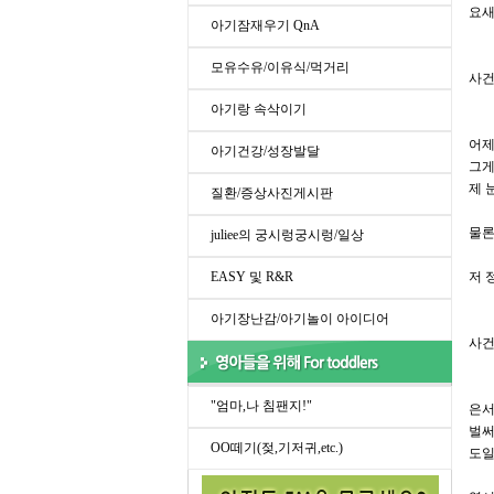
요새
아기잠재우기 QnA
모유수유/이유식/먹거리
사건 
아기랑 속삭이기
어제
아기건강/성장발달
그게
제 
질환/증상사진게시판
물론
juliee의 궁시렁궁시렁/일상
EASY 및 R&R
저 
아기장난감/아기놀이 아이디어
사건 
"엄마,나 침팬지!"
은서
벌써
OO떼기(젖,기저귀,etc.)
도일