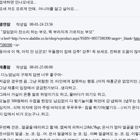
검색하면 안나오네요...
요새 저도 모르게 안돼.. 아니야를 달고 살아요.....
명연맘
작성일
08-01-24 23:56
"끊임없이 잔소리 하는 부모, 똑 부러지게 가르치는 부모"
<a href=http://www.aladdin.co.kr/shop/wproduct.aspx?ISBN=8957590390 target=_blank>
htt
7590390
</a>
둥이네 이 책, 아직 안 샀군요! 두돌쟁이 집에 강추! 강추! 꼭 보세요. 진짜로 도움이 많이
재홍맘
작성일
08-01-25 00:00
디노맘님의 구체적 답변 너무 좋구여~
저같은 경우엔 음..그냥 위험한 것..타인에게 잘못하는 행동..(아직 재홍군은 없었지만.
그냥 재홍이 입장에서 궁금한가보다...생각하고..
그래서 거실이 온통 쌀로 뒤덮이기도 하고, 물바다가 되기도 하고,
오늘은 500원짜리 수첩을 한장도 남김없이 다 찢기놀이를 하던데 걍 냅둬여. (냅두는 정
심지어...식탁 의자에 앉아 주방 바닥으로 푸푸푸푸~ 침을 튀기며(뱉기도 -.-) 비가 온다
이 입에서 비가 오는구나..하고..
두번째 건은...얼굴을 때리려고 할 때..잽싸게 피하시고&lt;?&gt; 은서가 엄마 얼굴을
은서맘의 얼굴...눈..코..입...어..은서 얼굴에도 눈 코..입...아빠 얼굴에도 눈..코..입.