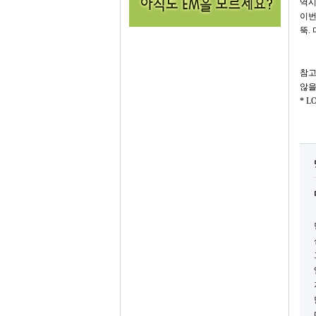
역시
이번
뚝.
참고
않을
* 