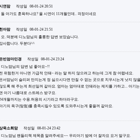
시연맘
작성일
08-01-24 20:51
돌 아가도 훈육하나요? 울 시연이 11개월인데.. 걱정이네요
힌아맘
작성일
08-01-24 21:51
오..덕분에 디노맘님의 훌륭한 답변 보았습니다.
감사합니다. 두분다^^
은빈엄마민경
작성일
08-01-24 23:24
디노맘님의 답변 넘 좋아요~!!
전 위험한거 아니면 가급적 안돼~ 라는 말 하지 않으려고 하는데 그게 참 어렵네요.
은서맘님이 슬리퍼 만지는게 정 싫으시다면 만질 수 없는 곳으로 치우시는게 낫지 않을
않도록 해 주는게 최선일꺼 같아요. 엄마는 엄마대로 안돼라는 제지를 가하고... 아기는
면 아기 나름대로 스트레스 받구요.
24개월까지는 수용.허용의 시기라고 하더라구요.
아기의 욕구(탐험)를 충족시킬수 있도록 도와주시는게 좋을꺼 같아요.
상욱소희맘
작성일
08-01-24 23:42
디노맘님 팬들리책 제목좀 알려주세요~~ 우리아기 밤에 더 잘자요 요거 말구요.