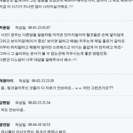
재홍군도 짧게나마 그런 행동을 보였는데 예쁘다~해주는거지..했더니 그 뒤로 예쁘다
지금 이 시기가 지나면 많이 나아지실거예요..^^
하윤맘
작성일
08-01-25 01:07
사건1 경우는 다른맘들 말씀처럼 아직은 만지지말아야 할것들은 손에 닿지않게
그리고 보이지않게(이거 중요! 보이면 달라고 떼씀) 치우는게 제일 좋은거 같아요.
아무리 하지말라고 해봤자 엄마만 스트레스고 아기는 즐겁게 더 만지려고 하죠~
그러니 그 슬리퍼는 은서가 볼 수 없는곳에 치우시는게 좋은 방법인듯.
다른건 디노맘이 너무 대답을 잘해주셔서 패스~^^
채원마미
작성일
08-02-13 23:20
음.. 링크걸어주신 것들이 다 자료가 안보여요... ㅠㅠ 저만 그런건가요???
강현맘
작성일
08-02-15 21:54
저도 안보이넹..
명연맘
작성일
08-04-10 16:53
게시물이 이사오면서, 링크가 깨졌나 봐요.