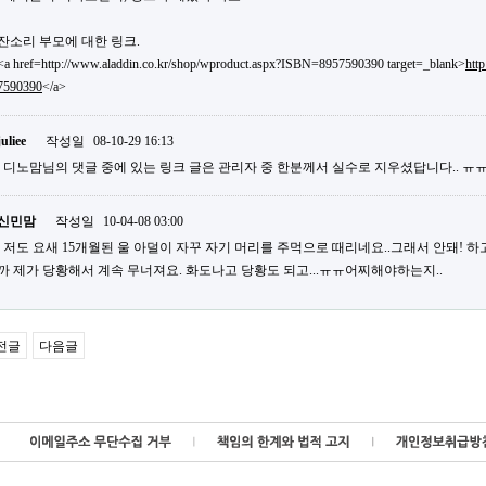
잔소리 부모에 대한 링크.
<a href=http://www.aladdin.co.kr/shop/wproduct.aspx?ISBN=8957590390 target=_blank>
htt
7590390
</a>
juliee
작성일
08-10-29 16:13
디노맘님의 댓글 중에 있는 링크 글은 관리자 중 한분께서 실수로 지우셨답니다.. ㅠㅠ
신민맘
작성일
10-04-08 03:00
저도 요새 15개월된 울 아덜이 자꾸 자기 머리를 주먹으로 때리네요..그래서 안돼! 하
까 제가 당황해서 계속 무너져요. 화도나고 당황도 되고...ㅠㅠ어찌해야하는지..
전글
다음글