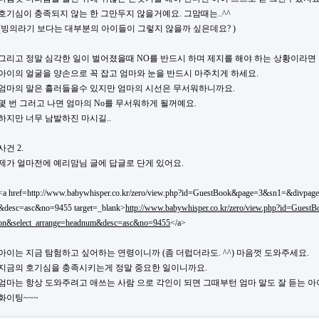
호기심이 충족되지 않는 한 그만두지 않을거예요. 그맘때는..^^
(빙의라기 보다는 대부분의 아이들이 그렇지 않을까 싶은데요? )
그리고 정말 심각한 일이 벌어졌을때 NO를 반드시 하며 제지를 해야 하는 상황이라면
아이의 얼굴을 양손으로 꼭 잡고 엄마와 눈을 반드시 마주치게 하세요.
엄마의 말은 흘러들을수 있지만 엄마의 시선은 무서워하니까요.
몇 번 그러고 나면 엄마의 No를 무서워하게 될꺼예요.
하지만 너무 남발하진 마시길..
사건 2.
제가 얼마전에 예리맘님 글에 답글로 단게 있어요.
<a href=http://www.babywhisper.co.kr/zero/view.php?id=GuestBook&page=3&sn1=&divpa
&desc=asc&no=9455 target=_blank>
http://www.babywhisper.co.kr/zero/view.php?id=Gu
on&select_arrange=headnum&desc=asc&no=9455
</a>
아이는 지금 탐험하고 싶어하는 연령이니까 (좀 더럽더라도. ^^) 마음껏 도와주세요.
지금의 호기심을 충족시키는게 정말 중요한 일이니까요.
엄마는 항상 도와주려고 애쓰는 사람 으로 각인이 되면 그때부턴 엄마 말도 잘 듣는 아이
화이팅~~~