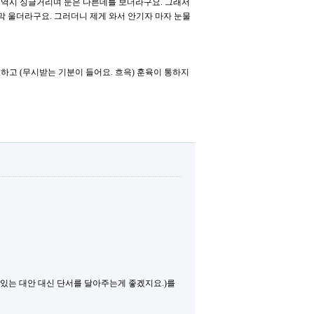
지만 역시 싱글거리며 눈은 다른데를 보더라구요. 그래서
막 울더라구요. 그러더니 제게 와서 안기자 마자 눈물
시하고 (무시받는 기분이 들어요. 흐윽) 훈육이 통하지
 있는 대안 대신 단서를 달아주는게 좋겠지요.)를
.