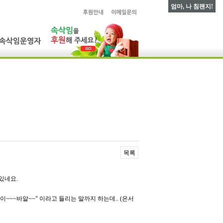
엄마, 나 침팬지!
목록
있네요.
~~~바알~~" 이라고 들리는 말까지 하는데.. (은서