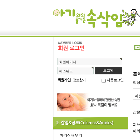
회원아이디
패스워드
훈
회원가입
정보찾기
자동로그인
작
이
잠문
떼쓰
파와
아기잠재우기