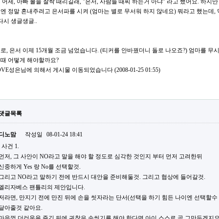
 어제, 아빠 볼을 찰싹 때리길래, "은서, 사람들 때찌 하는거 아냐" 라고 했어요. 하
엔 정말 혼내주려고 은서파를 시켜 (엄마는 별로 무서워 하지 않네요) 뭐라고 했는데, 
 다시 생글생글..
로, 은서 이제 15개월 조금 넘었습니다. (티커를 안바꿨더니 돌로 나오죠?) 엄마를 무
때 어떻게 해야할까요?
LOVE성은님에 의해서 게시물 이동되었습니다 (2008-01-25 01:55)
댓글목록
디노맘
작성일
08-01-24 18:41
사건 1.
먼저, 그 사안이 NO라고 말을 해야 할 정도로 심각한 것인지 부터 먼저 고려한뒤
신중하게 Yes 랑 No를 선택할것.
그리고 NO라고 말하기 전에 반드시 대안을 준비해둘것. 그리고 협상에 들어갈것.
엘리자베스 팬틀리의 제안입니다.
저라면, 만지기 전에 만진 뒤에 손을 씻자라는 단서(선택을 하기 힘든 나이엔 선택할수
달아줄것 같아요.
마음껏 더러움을 즐긴 뒤에 귀찮은 손씻기를 해야 한다면 아이 스스로 곧 그만두겠지요