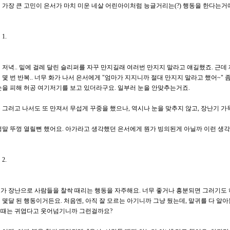
 가장 큰 고민이 은서가 마치 미운 네살 어린아이처럼 능글거리는(?) 행동을 한다는거에
1.
 저녁.. 밑에 걸레 달린 슬리퍼를 자꾸 만지길래 여러번 만지지 말라고 얘길했죠. 근데 
 몇 번 반복.. 너무 화가 나서 은서에게 "엄마가 지지니까 절대 만지지 말라고 했어~" 
눈을 피해 허공 여기저기를 보고 있더라구요. 일부러 눈을 안맞추는거죠.
 그러고 나서도 또 만져서 무섭게 꾸중을 했으나, 역시나 눈을 맞추지 않고, 장난기 
정말 뚜껑 열릴뻔 했어요. 아가라고 생각했던 은서에게 뭔가 빙의된게 아닐까 이런 생
2.
가 장난으로 사람들을 찰싹 때리는 행동을 자주해요. 너무 좋거나 흥분되면 그러기도 하
 몇달 된 행동이거든요. 처음엔, 아직 잘 모르는 아기니까 그냥 뒀는데, 말귀를 다 알
때는 귀엽다고 웃어넘기니까 그런걸까요?