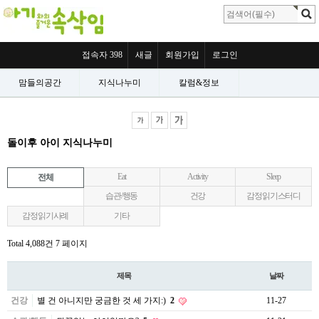
접속자 398
새글
회원가입
로그인
맘들의공간
지식나누미
칼럼&정보
돌이후 아이 지식나누미
Eat
Activity
Sleep
전체
습관/행동
건강
감정읽기스터디
감정읽기사례
기타
Total 4,088건
7 페이지
제목
날짜
건강
별 건 아니지만 궁금한 것 세 가지:)
2
11-27