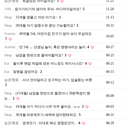
습관/행동
뒷끝있는 아이일까요?
5
11-21
기타
응가가리기와 엄마의 푸쉬- 어디까지일까요?
5
11-20
Sleep
15개월 젖물고 자던 아기요~
1
11-13
Sleep
20개월 아기 밤중수유 중단 가능할까요?
3
10-31
Activity
49개월 5세, 어린이집 친구가 엄마 보다 무섭데요
10-05
7
Activity
만 5세 ㅡ 선생님 놀이, 혹은 명령내리는 놀이
4
09-27
Sleep
낮잠을 한번으로 줄여야할까요?
3
09-25
Eat
돌이후 맨밥 먹일때 양은 어느정도 먹이시나요?
4
09-21
Eat
젖병을 끊었어요.
2
09-15
습관/행동
서서 안아달라고 요구하는 아기, 입술뜯는 버릇
09-12
5
Sleep
(15개월) 낮잠을 한번으로 줄였더니 30분쪽잠이 됐
09-09
는…
2
Sleep
19개월 아기 자다가 너무 자주 울어요...ㅠㅠ
3
09-03
Sleep
38개월 따로재우기-새벽에 엄마한테와요.
5
08-31
습관/행동
경계짓기.. 이대로 해도 괜찮은건지...
6
08-29