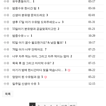
수유
유두혼동아기...
1
03-17
수유
밤중수유 한시간 텀
1
03-16
수유
신생아 분유량 문의드려요
3
02-01
수유
생후 17일 아가 수유텀 도와주세요ㅠㅠ
3
01-31
수유
55일아기 분유량과 공갈젖꼭지고민
2
01-21
수유
밤중수유ㅜㅜ
1
10-29
수유
92일 아기 꿈수 필요한가요? & 낮잠 헬프!
1
10-17
수유
70일 아가 너무 안먹어요.
7
07-25
수유
너무 자주 먹는 아이, 그리고 자주 먹이는 엄마
2
07-22
수유
목욕 후 잠 그리고 마지막 수유?
2
07-15
수유
아기가 밤에 한시간마다 젖을 먹습니다....
3
06-22
수유
엉망이 된 수유텀과 잠
5
05-22
수유
일주일 신생아 수유
5
12-15
목록