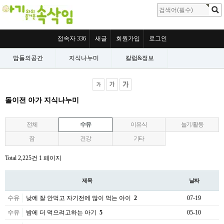
접속자 336
새글
회원가입
로그인
맘들의공간
지식나누미
칼럼&정보
돌이전 아가 지식나누미
전체
수유
이유식
놀기/활동
잠
건강
기타
Total 2,225건
1 페이지
제목
날짜
수유
낮에 잘 안먹고 자기전에 많이 먹는 아이
2
07-19
수유
밤에 더 먹으려고하는 아기
5
05-10