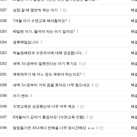
3207
낮잠 잘 때 몇번씩 깨는 아기
1
해
3206
7개월 아기 수면교육 해야할까요?
2
해
3205
40일된 아기, 울어야 자는 아기 일까요?
1
해
3204
생후68일입니다
3
해
3203
먹놀잠패턴과 수면의식에 대해 궁금합니다..
2
해
3202
새벽 3시경부터 잘못잔다는 아기 후기요
4
해
3201
깨워재우기 때 어느 정도 깨워야 하는지요?
2
해
3200
새벽 3시경부터 거의 잠을 못자요 너무 힘드네요
6
해
3199
아기 변비
4
해
3198
수면교육은 성공했는데 너무 자주 깨요
1
해
3197
8개월아기 갑자기 통잠자요! (수면교육 안함)
3
해
3196
밤잠들기전 자다깨다 반복을 너무 장시간해요 ㅠㅠ
4
해