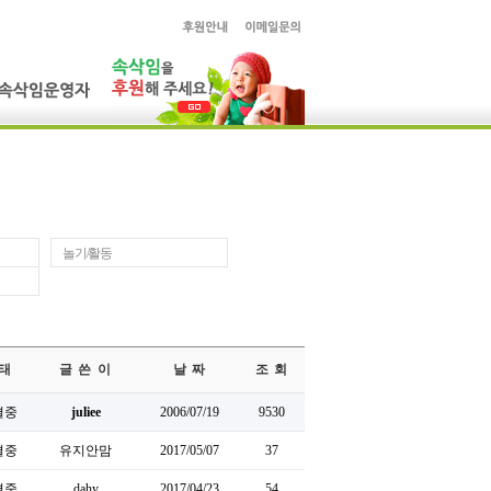
놀기/활동
태
글 쓴 이
날 짜
조 회
결중
juliee
2006/07/19
9530
결중
유지안맘
2017/05/07
37
결중
dahy
2017/04/23
54