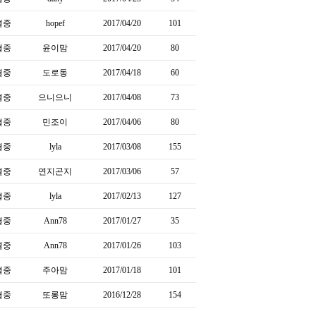
결중
hopef
2017/04/20
101
결중
윤이맘
2017/04/20
80
결중
도로동
2017/04/18
60
결중
으니으니
2017/04/08
73
결중
민조이
2017/04/06
80
결중
lyla
2017/03/08
155
결중
연지곤지
2017/03/06
57
결중
lyla
2017/02/13
127
결중
Ann78
2017/01/27
35
결중
Ann78
2017/01/26
103
결중
주아맘
2017/01/18
101
결중
또롱맘
2016/12/28
154