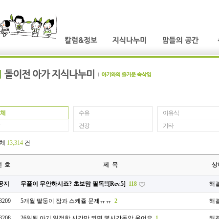
체
수유
이유식
건강
기타
전체
13,314
건
번 호
제 목
상
공지
무플이 무안하시죠? 초보맘 필독!![Rev.5]
118
해
3209
5개월 딸둥이 잠과 스케쥴 문제ㅠㅠ
2
해
3208
26일된 아기 일정한 시간만 되면 몇시간동안 울어요
1
해