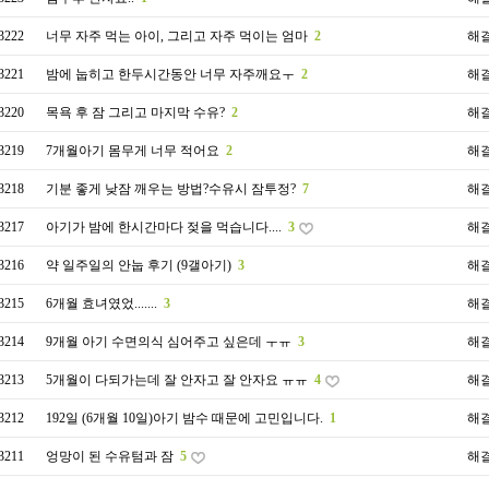
3222
너무 자주 먹는 아이, 그리고 자주 먹이는 엄마
2
해
3221
밤에 눕히고 한두시간동안 너무 자주깨요ㅜ
2
해
3220
목욕 후 잠 그리고 마지막 수유?
2
해
3219
7개월아기 몸무게 너무 적어요
2
해
3218
기분 좋게 낮잠 깨우는 방법?수유시 잠투정?
7
해
3217
아기가 밤에 한시간마다 젖을 먹습니다....
3
해
3216
약 일주일의 안눕 후기 (9갤아기)
3
해
3215
6개월 효녀였었.......
3
해
3214
9개월 아기 수면의식 심어주고 싶은데 ㅜㅠ
3
해
3213
5개월이 다되가는데 잘 안자고 잘 안자요 ㅠㅠ
4
해
3212
192일 (6개월 10일)아기 밤수 때문에 고민입니다.
1
해
3211
엉망이 된 수유텀과 잠
5
해