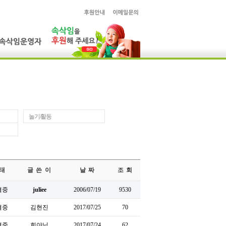
놀기/활동
태
글 쓴 이
날 짜
조 회
결중
juliee
2006/07/19
9530
결중
김현진
2017/07/25
70
결중
희야님
2017/07/24
62