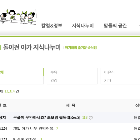
체
수유
이유식
건강
기타
전체
13,314
건
번 호
제 목
상
공지
무플이 무안하시죠? 초보맘 필독!![Rev.5]
118
해
3224
70일 아가 너무 안먹어요.
7
해
3223
밤수후 안자요..
1
해