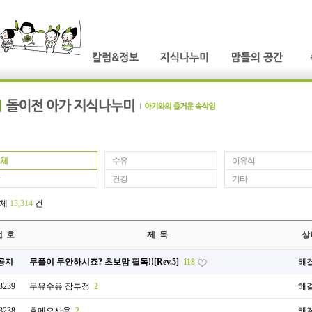
체
수유
이유식
건강
기타
전체
13,314
건
번 호
제 목
상
공지
무플이 무안하시죠? 초보맘 필독!![Rev.5]
118
해
3239
무유수유 잠투정
2
해
3238
호메오사용
2
해