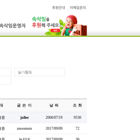
놀기/활동
태
글 쓴 이
날 짜
조 회
결중
juliee
2006/07/19
9530
결중
unoomom
2017/09/09
72
결중
늪지대
2017/09/09
30