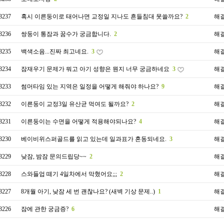
3237
혹시 이른둥이로 태어나면 교정일 지나도 흔들침대 못쓸까요?
2
해
3236
쌍둥이 통잠과 꿈수가 궁금합니다.
2
해
3235
백색소음...진짜 최고네요.
3
해
3234
잠재우기 문제가 뭐고 아기 성향은 뭔지 너무 궁금하네요
3
해
3233
썸머타임 있는 지역은 일정을 어떻게 해줘야 하나요?
9
해
3232
이른둥이 교정3일 유산균 먹여도 될까요?
2
해
3231
이른둥이는 수면을 어떻게 적용해야되나요?
4
해
3230
베이비위스퍼골드를 읽고 있는데 일과표가 혼동되네요.
3
해
3229
낮잠, 밤잠 문의드립당~~
2
해
3228
스와들업 떼기 4일차에서 막혔어요;;;
2
해
3227
8개월 아기, 낮잠 세 번 괜찮나요? (새벽 기상 문제..)
1
해
3226
잠에 관한 궁금증?
6
해