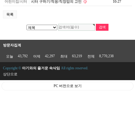
어린이집/시터
시터 구하기/적응/직장맘의 고민
10-27
목록
방문자집계
43,792
42,297
63,219
8,770,238
오늘
어제
최대
전체
Copyright ©
아기와의 즐거운 속삭임
All rights reserved.
상단으로
PC 버전으로 보기