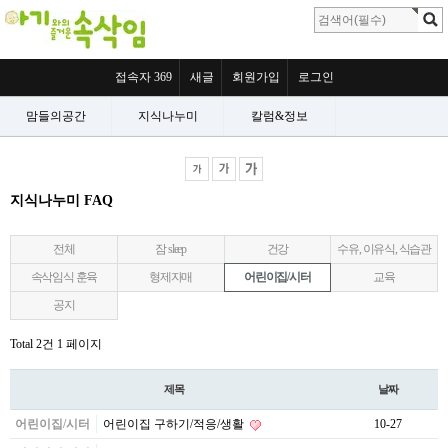
접속자 369
새글
회원가입
로그인
맘들의공간
지식나누미
칼럼&정보
지식나누미 FAQ
전체
잠 sleep
건강
수유, 이유식, 식습관
속삭임식 훈육
형제자매
어린이집/시터
교육
공지
Total 2건
1 페이지
제목
날짜
어린이집/시터
어린이집 구하기/적응/생활
10-27