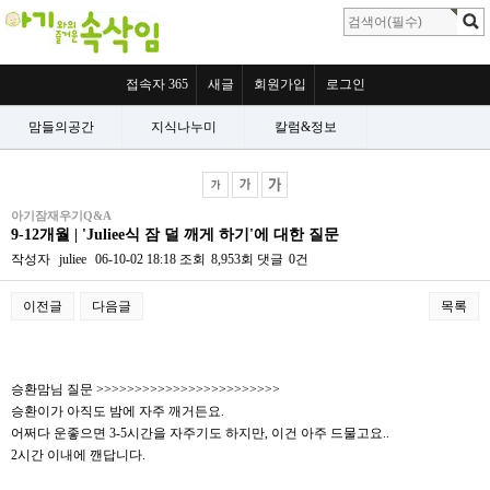
접속자 365
새글
회원가입
로그인
맘들의공간
지식나누미
칼럼&정보
아기잠재우기Q&A
9-12개월 | 'Juliee식 잠 덜 깨게 하기'에 대한 질문
작성자
juliee
06-10-02 18:18
조회
8,953회
댓글
0건
이전글
다음글
목록
본문
승환맘님 질문 >>>>>>>>>>>>>>>>>>>>>>>>
승환이가 아직도 밤에 자주 깨거든요.
어쩌다 운좋으면 3-5시간을 자주기도 하지만, 이건 아주 드물고요..
2시간 이내에 깬답니다.