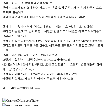
그리고 배고픈 것 같아 젖먹여야 할 때는
젖빠는 속도가 느려졌다 하면 바로 아기 몸을 살짝 움직여서 더 먹게 하든지 스스
로 빼게 만들어요..
기지개 켜면서 침대에 내려눕혀놓으면 혼자 중얼중얼 대다가 자네요.
한가지 더 .. 혹시나 해서. (사실,, 이 방법이 저는 더 효과있었어요. 밤잠은)
우리 핑키는 한때 7시반에 자면 10시반쯤 한번 깨고 12시반쯤 깨고 그랬었거든요.
그래서 시도해본게..
전혀 상관없는 9시쯤에 가서 한번 몸을 들었다 놓거나.. ("에엥~"할만큼) 깨웠어요.
그리고 토닥토닥 해주면 바로 잤구요. 상황봐도 토닥토닥하지도 않고 그냥 나오기
도 하고..
그리고 다시 10시경에도 가서 그렇게 깨우고..
그렇게 며칠 했더니 새벽 5시까지도 자고 그러더라고요.
(요새는 2시,3시 경에 깨긴 하네요. 요새 그걸 안했더니 그런지.. 별로 힘들지 않아
서 그냥 않구 있어요.. --;;)
그걸 핑키아빠한테도 가르쳐줬더니 자기도 침대에 들어오면
애한번 확인하고, 자는 위치 바꿔서 꼭 살짝 깨우더라고요..
아.. 도움이 되셔야할텐데..ㅡㅡ