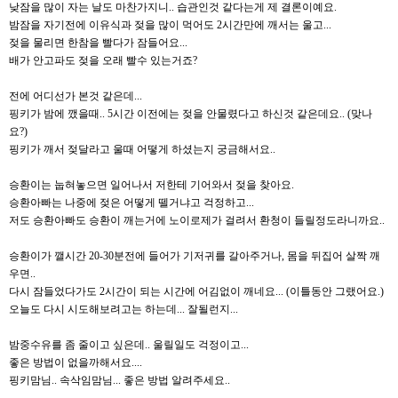
낮잠을 많이 자는 날도 마찬가지니.. 습관인것 같다는게 제 결론이예요.
밤잠을 자기전에 이유식과 젖을 많이 먹어도 2시간만에 깨서는 울고...
젖을 물리면 한참을 빨다가 잠들어요...
배가 안고파도 젖을 오래 빨수 있는거죠?
전에 어디선가 본것 같은데...
핑키가 밤에 깼을때.. 5시간 이전에는 젖을 안물렸다고 하신것 같은데요.. (맞나
요?)
핑키가 깨서 젖달라고 울때 어떻게 하셨는지 궁금해서요..
승환이는 눕혀놓으면 일어나서 저한테 기어와서 젖을 찾아요.
승환아빠는 나중에 젖은 어떻게 뗄거냐고 걱정하고...
저도 승환아빠도 승환이 깨는거에 노이로제가 걸려서 환청이 들릴정도라니까요..
승환이가 깰시간 20-30분전에 들어가 기저귀를 갈아주거나, 몸을 뒤집어 살짝 깨
우면..
다시 잠들었다가도 2시간이 되는 시간에 어김없이 깨네요... (이틀동안 그랬어요.)
오늘도 다시 시도해보려고는 하는데... 잘될런지...
밤중수유를 좀 줄이고 싶은데.. 울릴일도 걱정이고...
좋은 방법이 없을까해서요....
핑키맘님.. 속삭임맘님... 좋은 방법 알려주세요..