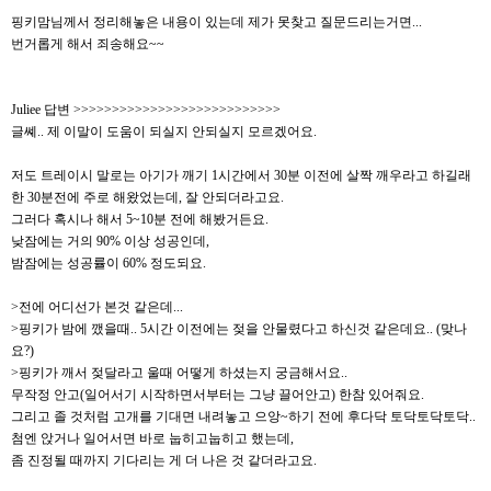
핑키맘님께서 정리해놓은 내용이 있는데 제가 못찾고 질문드리는거면...
번거롭게 해서 죄송해요~~
Juliee 답변 >>>>>>>>>>>>>>>>>>>>>>>>>>>
글쎼.. 제 이말이 도움이 되실지 안되실지 모르겠어요.
저도 트레이시 말로는 아기가 깨기 1시간에서 30분 이전에 살짝 깨우라고 하길래
한 30분전에 주로 해왔었는데, 잘 안되더라고요.
그러다 혹시나 해서 5~10분 전에 해봤거든요.
낮잠에는 거의 90% 이상 성공인데,
밤잠에는 성공률이 60% 정도되요.
>전에 어디선가 본것 같은데...
>핑키가 밤에 깼을때.. 5시간 이전에는 젖을 안물렸다고 하신것 같은데요.. (맞나
요?)
>핑키가 깨서 젖달라고 울때 어떻게 하셨는지 궁금해서요..
무작정 안고(일어서기 시작하면서부터는 그냥 끌어안고) 한참 있어줘요.
그리고 졸 것처럼 고개를 기대면 내려놓고 으앙~하기 전에 후다닥 토닥토닥토닥..
첨엔 앉거나 일어서면 바로 눕히고눕히고 했는데,
좀 진정될 때까지 기다리는 게 더 나은 것 같더라고요.