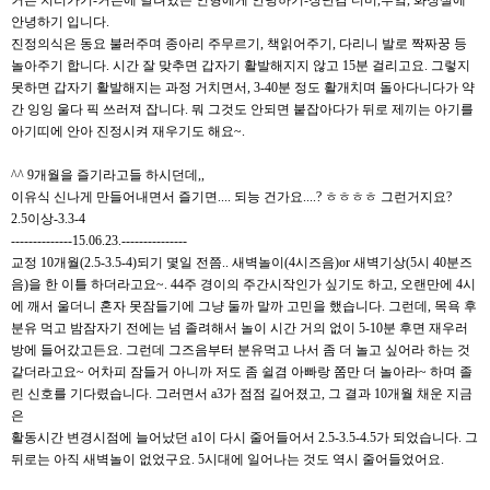
커튼 치러가기-커튼에 달려있는 인형에게 안녕하기-장난감 더미,부엌, 화장실에
안녕하기 입니다.
진정의식은 동요 불러주며 종아리 주무르기, 책읽어주기, 다리니 발로 짝짜꿍 등
놀아주기 합니다. 시간 잘 맞추면 갑자기 활발해지지 않고 15분 걸리고요. 그렇지
못하면 갑자기 활발해지는 과정 거치면서, 3-40분 정도 활개치며 돌아다니다가 약
간 잉잉 울다 픽 쓰러져 잡니다. 뭐 그것도 안되면 붙잡아다가 뒤로 제끼는 아기를
아기띠에 안아 진정시켜 재우기도 해요~.
^^ 9개월을 즐기라고들 하시던데,,
이유식 신나게 만들어내면서 즐기면.... 되능 건가요....? ㅎㅎㅎㅎ 그런거지요?
2.5이상-3.3-4
--------------15.06.23.---------------
교정 10개월(2.5-3.5-4)되기 몇일 전쯤.. 새벽놀이(4시즈음)or 새벽기상(5시 40분즈
음)을 한 이틀 하더라고요~. 44주 경이의 주간시작인가 싶기도 하고, 오랜만에 4시
에 깨서 울더니 혼자 못잠들기에 그냥 둘까 말까 고민을 했습니다. 그런데, 목욕 후
분유 먹고 밤잠자기 전에는 넘 졸려해서 놀이 시간 거의 없이 5-10분 후면 재우러
방에 들어갔고든요. 그런데 그즈음부터 분유먹고 나서 좀 더 놀고 싶어라 하는 것
같더라고요~ 어차피 잠들거 아니까 저도 좀 쉴겸 아빠랑 쫌만 더 놀아라~ 하며 졸
린 신호를 기다렸습니다. 그러면서 a3가 점점 길어졌고, 그 결과 10개월 채운 지금
은
활동시간 변경시점에 늘어났던 a1이 다시 줄어들어서 2.5-3.5-4.5가 되었습니다. 그
뒤로는 아직 새벽놀이 없었구요. 5시대에 일어나는 것도 역시 줄어들었어요.