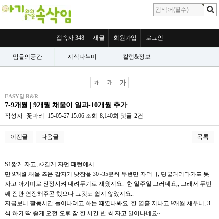
접속자 348
새글
회원가입
로그인
맘들의공간
지식나누미
칼럼&정보
EASY및 R&R
7-9개월 | 9개월 채울이 일과-10개월 추가
작성자
꽃마리
15-05-27 15:06
조회
8,140회
댓글
2건
이전글
다음글
목록
본문
S1짧게 자고, s2길게 자던 패턴에서
만 9개월 채울 즈음 갑자기 낮잠을 30~35분씩 두번만 자더니, 딩굴거리다가도 못
자고 아기띠로 진정시켜 내려두기로 재웠지요. 한 일주일 그러데요,, 그래서 두번
째 잠만 연장해주곤 했으나 그것도 쉽지 않았지요..
지금보니 활동시간 늘어나려고 하는 때였나봐요..한 열흘 지나고 9개월 채우니, 3
식 하기 딱 좋게 오전 오후 잠 한 시간 반 씩 자고 일어나네요~.