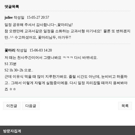
댓글목록
juliee
작성일
15-05-27 20:57
일정 공유해 주셔서 감사합니다~,꽃마리님!
참 오랜만에 교과서같은 일정을 소화하는 교과서형 아기네요! 물론 또 변하겠지
만..^^ 수고하셨어요, 꽃마리님두, 아가두!!
꽃마리
작성일
15-06-03 14:20
저 때는 천사주간이어서 그랬나봐요 ㅋㅋㅋ 다시 바뀌네요.
S1 35분
S2 1h 30~2h 으로..
근데 이유식 먹을 때 많이 지루한가봐요. 졸릴 시간도 아닌데, 눈비비고 하품하
고.. 그래서 이렇게 자렇게 실험중이에용. 다시 일정 자리잡힐 때까지 용써봐야
죠 ㅎㅎ
이전글
다음글
목록
방문자집계