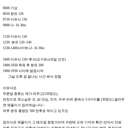
0600 기상
0630 분유 120
0730 이유식 150
0900 s1- 1h 30m
1130 이유식 150
1230 분유 120~140
1330-1400사이에 s2- 1h 30m
1600 이유식 150+후식(요거트or과일 간것)
1800-1830 목욕 후 분유 200
1900-1930 사이에 밤잠시작
그날 오후 잠 끝나는 시간 봐서 정함
이유식은
무른밥 종류는 제가 떠주고(120정도),
반찬으로 채소삶은 것, 닭 안심, 치즈, 두부 따위 중에서 3-4가지를 (30정도) 잘라주
면 채울이가 집어먹습니다~.
하루 분유 총량은 500 전후로 먹이고 있구요.
잠의식은 채울이가 그 때즈음 찡찡거리며 저한테 오면 기저귀 확인-안아서 안방