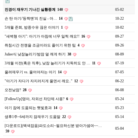
진경이 재우기 기나긴 실황중계
140
05-02
손 탄 아기/'등짝맨'의 진실 - 아…
14
10-22
5개월 준희, 밤중수유 끊은 이야기
1
10-02
"새벽형 아기": 아기가 아침에 너무 일찍 깨요!!
16
09-27
취침시간 전쟁을 조금이라도 줄이기 위한 팁
4
09-26
Juliee식 낮잠늘리기/밤잠 덜 깨게 하기
38
08-09
3개월 이전(혹은 직후), 낮잠 늘리기가 지독히도 안 …
11
07-19
울려재우기 vs. 울어야자는 아기
14
07-05
"아기가 자다가 자지러지게 울면서 깨요.."
12
06-22
오전낮잠?
28
06-08
[FollowUp]영아, 자외선 차단제 사용?
6
05-24
아기 잠에 도움되는 햇빛효과
14
05-23
생후1주~6세까지 잠재우기 도움말
22
05-14
[다운로드](백색잡음)파도소리~필요하신분 받아가셈여~~…
05-04
59