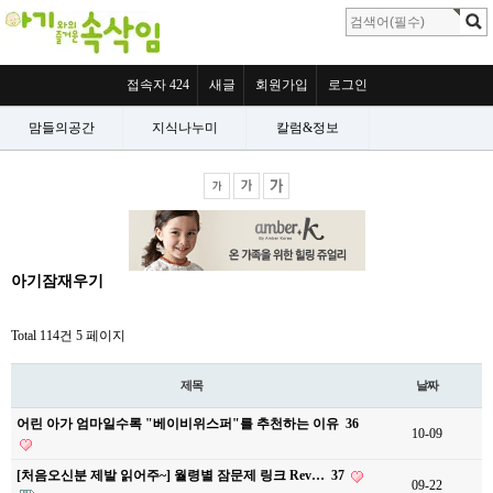
접속자 424
새글
회원가입
로그인
맘들의공간
지식나누미
칼럼&정보
아기잠재우기
Total 114건
5 페이지
제목
날짜
어린 아가 엄마일수록 "베이비위스퍼"를 추천하는 이유
36
10-09
[처음오신분 제발 읽어주~] 월령별 잠문제 링크 Rev…
37
09-22