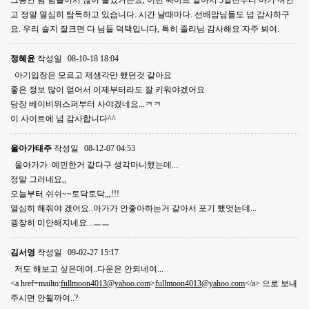
고 정말 열심히 탐독하고 있습니다. 시간 날때마다. 선배맘님들도 넘 감사하구
요. 우리 슬지 잘크면 다 님들 덕택입니다, 특히 줄리님 감사해요 자주 뵈여.
정혜윤
작성일
08-10-18 18:04
아기입장은 모르고 제생각만 했던것 같아요
좋은 정보 많이 얻어서 이제부터라도 잘 키워야겠어요
당장 베이비위스퍼부터 사야겠네요...ㅋㅋ
이 사이트에 넘 감사합니다^^
울아가태주
작성일
08-12-07 04:53
울아가가 예민한거 같다구 생각마니했는데...
정말 그러네요,,
오늘부터 쉬쉬~~토닥토닥,,,!!!
열심히 해줘야 겠어요..아가가 안좋아하는거 같아서 포기 했엇는데...
굉장히 미안해지네요...ㅡㅡ
김서영
작성일
09-02-27 15:17
저도 해보고 싶은데여..다운은 안되네여...
<a href=mailto:
fullmoon4013@yahoo.com
>
fullmoon4013@yahoo.com
</a> 으로 보내
주시면 안될까여..?