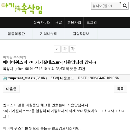
접속자 315
새글
회원가입
로그인
맘들의공간
지식나누미
칼럼&정보
아기랑 속삭이기
베이비위스퍼 <아기기질테스트>(지윤맘님께 감사~)
작성자
juliee
06-04-07 16:10
조회
33,631회
댓글
53건
temperant_test.xls
(36.0K)
333회 다운로드
DATE : 2006-04-07 16:10:56
다음글
목록
본문
엠파스 이멜을 며칠동안 체크를 안했는데, 지윤맘님께서
<아기기질테스트>를 열심히 타이핑하셔서 제게 보내주셨네요.. ㄱㅑㅁ샤ㄱㅑㅁ
샤!!
베이비 위스퍼를 읽으신 분들은 필요없으시겠지만,