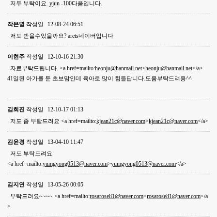
저두 부탁이요. yjun -100다음입니다.
작은별
작성일
12-08-24 06:51
저도 받을수있을까요? arets네이버입니다
이현주
작성일
12-10-16 21:30
자료부탁드립니다. <a href=mailto:
heonju@hanmail.net
>
heonju@hanmail.net
</a>
41일된 아가를 둔 초보맘인데 육아로 많이 힘들답니다.도움부탁드려용^^
김희진
작성일
12-10-17 01:13
저도 좀 부탇드려요 <a href=mailto:
kjean21c@naver.com
>
kjean21c@naver.com
</a>
김윤경
작성일
13-04-10 11:47
저도 부탁드려요
<a href=mailto:
yumgyong0513@naver.com
>
yumgyong0513@naver.com
</a>
김지연
작성일
13-05-26 00:05
부탁드려요~~~~ <a href=mailto:
rosarose81@naver.com
>
rosarose81@naver.com
</a
>