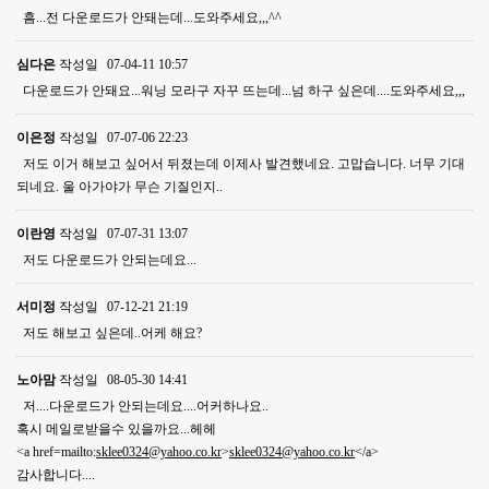
흠...전 다운로드가 안돼는데...도와주세요,,,^^
심다은
작성일
07-04-11 10:57
다운로드가 안돼요...워닝 모라구 자꾸 뜨는데...넘 하구 싶은데....도와주세요,,,
이은정
작성일
07-07-06 22:23
저도 이거 해보고 싶어서 뒤졌는데 이제사 발견했네요. 고맙습니다. 너무 기대
되네요. 울 아가야가 무슨 기질인지..
이란영
작성일
07-07-31 13:07
저도 다운로드가 안되는데요...
서미정
작성일
07-12-21 21:19
저도 해보고 싶은데..어케 해요?
노아맘
작성일
08-05-30 14:41
저....다운로드가 안되는데요....어커하나요..
혹시 메일로받을수 있을까요...헤헤
<a href=mailto:
sklee0324@yahoo.co.kr
>
sklee0324@yahoo.co.kr
</a>
감사합니다....