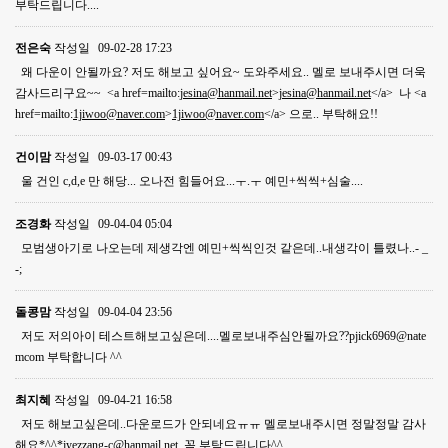
부탁드립니다....
전은숙
작성일
09-02-28 17:23
왜 다운이 안될까요? 저도 해보고 싶어요~ 도와주세요.. 멜로 보내주시면 더욱
감사드리구요~~ <a href=mailto:
jesina@hanmail.net
>
jesina@hanmail.net
</a> 나 <a
href=mailto:
1jiwoo@naver.com
>
1jiwoo@naver.com
</a> 으로.. 부탁해요!!
건이맘
작성일
09-03-17 00:43
울 건인 c,d,e 만 해당... 오나전 힘들어요...ㅜ.ㅜ 예민+씩씩+심술....
조경화
작성일
09-04-04 05:04
모범생아기로 나오는데 제생각엔 예민+씩씩인것 같은데..내생각이 틀렸나..- _
-;
돌콩맘
작성일
09-04-04 23:56
저도 저의아이 테스트해보고싶은데....멜로보내주심안될까요??pjick6969@nate
mcom 부탁합니다 ^^
최지혜
작성일
09-04-21 16:58
저도 해보고싶은데..다운로드가 안되네요ㅠㅠ 멜로보내주시면 정말정말 감사
해요*^^*
jyezzang-c@hanmail.net
꼭 부탁드립니다^^