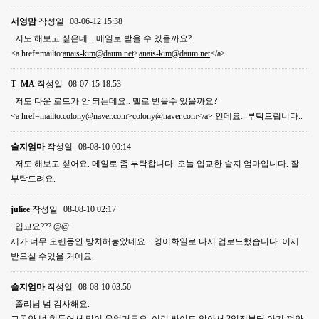
서영맘
작성일
08-06-12 15:38
저도 해보고 싶은데... 메일로 받을 수 있을까요?
<a href=mailto:
anais-kim@daum.net
>
anais-kim@daum.net
</a>
T_MA
작성일
08-07-15 18:53
저도 다운 로드가 안 되는데요.. 멜로 받을수 있을까요?
<a href=mailto:
colony@naver.com
>
colony@naver.com
</a> 인데요.. 부탁드립니다..
슬지엄마
작성일
08-08-10 00:14
저도 해보고 싶어요. 메일로 좀 부탁합니다. 오늘 입교한 슬지 엄마입니다. 잘
부탁드려요.
juliee
작성일
08-08-10 02:17
입교요??? @@
제가 너무 오랜동안 방치해놓았네요... 영어화일로 다시 업로드했습니다. 이제
받으실 수있을 거예요.
슬지엄마
작성일
08-08-10 03:50
줄리님 넘 감사해요.
그동안 넘 힘들어서 많이 울었거든요, 이런 싸이트 알아서 3일전부터 아기 껴안