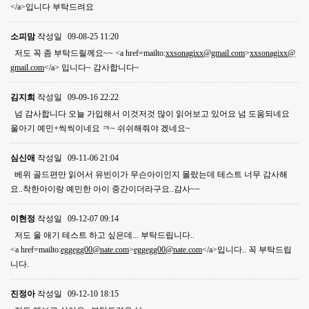
</a>입니다 부탁드려요
소피맘
작성일
09-08-25 11:20
저도 꼭 좀 부탁드릴께요~~ <a href=mailto:
xxsonagixx@gmail.com
>
xxsonagixx@
gmail.com
</a> 입니다~ 감사합니다~
김지희
작성일
09-09-16 22:22
넘 감사합니다 오늘 가입해서 이것저것 많이 읽어보고 있어요 넘 도움되네요
울아기 예민+씩씩이네요 ㅋ~ 쉬쉬해줘야 겠네요~
심신애
작성일
09-11-06 21:04
베위 골드편만 읽어서 유빈이가 무슨아이인지 몰랐는데 테스트 너무 감사해
요..착한아이랑 예민한 아이 중간이더라구요..감사~~
이현정
작성일
09-12-07 09:14
저도 울 애기 테스트 하고 싶은데... 부탁드립니다..
<a href=mailto:
eggegg00@nate.com
>
eggegg00@nate.com
</a>입니다.. 꼭 부탁드립
니다.
진정아
작성일
09-12-10 18:15