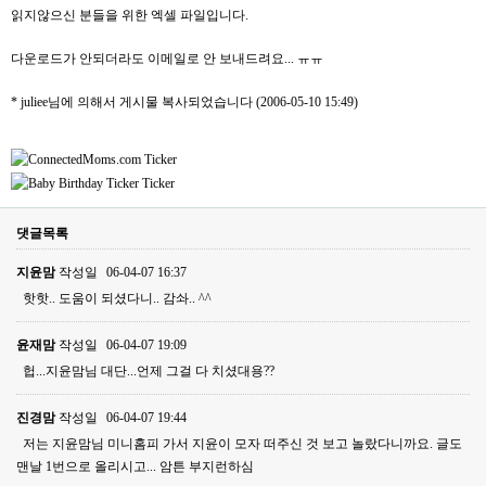
읽지않으신 분들을 위한 엑셀 파일입니다.
다운로드가 안되더라도 이메일로 안 보내드려요... ㅠㅠ
* juliee님에 의해서 게시물 복사되었습니다 (2006-05-10 15:49)
댓글목록
지윤맘
작성일
06-04-07 16:37
핫핫.. 도움이 되셨다니.. 감솨.. ^^
윤재맘
작성일
06-04-07 19:09
헙...지윤맘님 대단...언제 그걸 다 치셨대용??
진경맘
작성일
06-04-07 19:44
저는 지윤맘님 미니홈피 가서 지윤이 모자 떠주신 것 보고 놀랐다니까요. 글도
맨날 1번으로 올리시고... 암튼 부지런하심