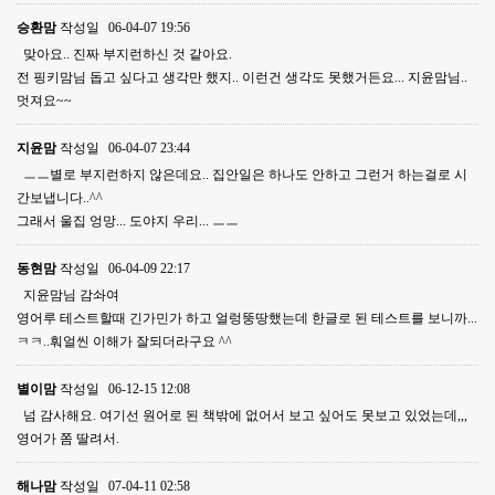
승환맘
작성일
06-04-07 19:56
맞아요.. 진짜 부지런하신 것 같아요.
전 핑키맘님 돕고 싶다고 생각만 했지.. 이런건 생각도 못했거든요... 지윤맘님..
멋져요~~
지윤맘
작성일
06-04-07 23:44
ㅡㅡ별로 부지런하지 않은데요.. 집안일은 하나도 안하고 그런거 하는걸로 시
간보냅니다..^^
그래서 울집 엉망... 도야지 우리... ㅡㅡ
동현맘
작성일
06-04-09 22:17
지윤맘님 감솨여
영어루 테스트할때 긴가민가 하고 얼렁뚱땅했는데 한글로 된 테스트를 보니까...
ㅋㅋ..훠얼씬 이해가 잘되더라구요 ^^
별이맘
작성일
06-12-15 12:08
넘 감사해요. 여기선 원어로 된 책밖에 없어서 보고 싶어도 못보고 있었는데,,,
영어가 쫌 딸려서.
해나맘
작성일
07-04-11 02:58