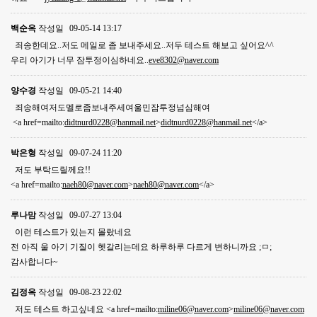
백순옥
작성일
09-05-14 13:17
죄송한데요..저도 메일로 좀 보내주세요..저두 테스트 해보고 싶어요^^
우리 아기가 너무 잠투정이심하네요..
eve8302@naver.com
양수경
작성일
09-05-21 14:40
죄송해여저도멜로좀보내주세여울민잠투정넘심해여
<a href=mailto:
didtnurd0228@hanmail.net
>
didtnurd0228@hanmail.net
</a>
박은형
작성일
09-07-24 11:20
저도 부탁드릴께요!!
<a href=mailto:
naeh80@naver.com
>
naeh80@naver.com
</a>
루나맘
작성일
09-07-27 13:04
이런 테스트가 있는지 몰랐네요
전 아직 울 아기 기질이 헷갈리는데요 하루하루 다르게 변하니까요 ;ㅁ;
감사합니다~
김정옥
작성일
09-08-23 22:02
저도 테스트 하고싶네요 <a href=mailto:
miline06@naver.com
>
miline06@naver.com