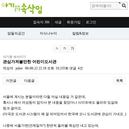
접속자 386
새글
회원가입
로그인
맘들의공간
지식나누미
칼럼&정보
아기랑 속삭이기
관심가져볼만한 어린이도서관
작성자
juliee
06-08-22 22:18
조회
10,335회
댓글
4건
이전글
다음글
목록
본문
서울에 계시는 분들이라면 다들 아실 내용일 거 같은데,
혹시나 해서 여성동아 잡지서 본 내용을 찾았더니 사이트에도 올라와 있길래
링크 걸어요.
(미국은 도서관 시스템이 꽤 잘 되어있어서 한국에 오니 도서관에 관심이 가네요..)
나중에 서울가면(언제일까?) 한번씩 들러볼 욕심만 내고 있는데,