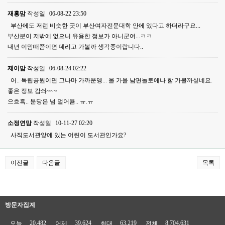
재홍맘
작성일
06-08-22 23:50
부산에도 저런 비슷한 곳이 부산여자전문대학 안에 있다고 하더라구요...
부산분이 저밖에 없으니 유용한 정보가 아니군여...ㅋㅋ
내년 이맘때쯤이면 데리고 가볼까 생각중이랍니다..
제이맘
작성일
06-08-24 02:22
어.. 독립공원이면 그나마 가까운뎅... 올 가을 남편놀토에나 함 가볼까싶네요.
좋은 정보 감솨~~~
으흐흑.. 분당은 넘 멀어욤.. ㅠ.ㅠ
소정연맘
작성일
10-11-27 02:20
사직도서관앞에 있는 어린이 도서관인가요?
이전글
다음글
목록
방문자집계
20,482
39,624
63,219
8,704,631
오늘
어제
최대
전체