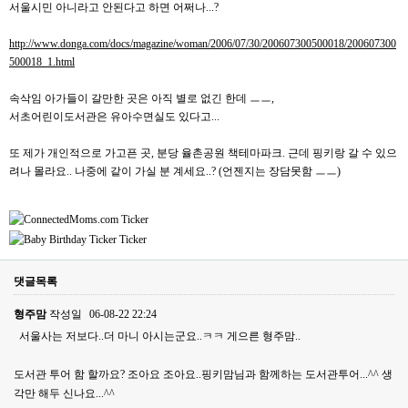
서울시민 아니라고 안된다고 하면 어쩌나...?
http://www.donga.com/docs/magazine/woman/2006/07/30/200607300500018/200607300
500018_1.html
속삭임 아가들이 갈만한 곳은 아직 별로 없긴 한데 ㅡㅡ,
서초어린이도서관은 유아수면실도 있다고...
또 제가 개인적으로 가고픈 곳, 분당 율촌공원 책테마파크. 근데 핑키랑 갈 수 있으
려나 몰라요.. 나중에 같이 가실 분 계세요..? (언젠지는 장담못함 ㅡㅡ)
댓글목록
형주맘
작성일
06-08-22 22:24
서울사는 저보다..더 마니 아시는군요..ㅋㅋ 게으른 형주맘..
도서관 투어 함 할까요? 조아요 조아요..핑키맘님과 함께하는 도서관투어...^^ 생
각만 해두 신나요...^^