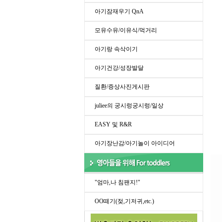
아기잠재우기 QnA
모유수유/이유식/먹거리
아기랑 속삭이기
아기건강/성장발달
질환/증상사진게시판
juliee의 궁시렁궁시렁/일상
EASY 및 R&R
아기장난감/아기놀이 아이디어
"엄마,나 침팬지!"
OO떼기(젖,기저귀,etc.)