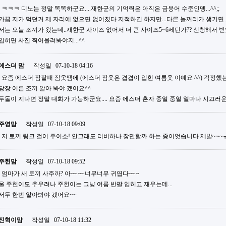
ㅋㅋㅋ 디노는 정말 똑똑하군요....재한군의 기억력은 아직은 금붕어 수준인뎅...^^;;
가끔 지가 먹던거 제 자리에 없으면 없어졌다 지적하긴 하지만...다른 놀꺼리가 생기면 또 금방
저는 오늘 조끼가 왔는데..재한군 사이즈 없어서 더 큰 사이즈5~6세던가?? 신청해서 받
입히면 사진 찍어올려봐야지...^^
에스더 맘
작성일
07-10-18 04:16
요즘 에스더 잠잘때 잠옷땜에 (에스더 잠옷은 겹겹이 입힌 여름옷 이예요 ^^) 걱정했는
당장 어른 조끼 알아 봐야 겠어요^^
두돌이 지나면 정말 대화가 가능하군요.... 요즘 에스더 혼자 중얼 중얼 얼마나 시끄러
주영맘
작성일
07-10-18 09:09
저 토끼 링크 걸어 주이소! 안그래도 러비하나 장만할까 하는 중이엇습니다 제발~~~ㅠ
주헌맘
작성일
07-10-18 09:52
엄마가 새 토끼 사주까? 아~~~~너무너무 귀엽다~~~
울 주헌이도 추우려나 주헌이는 그냥 여름 반팔 입히고 재우는데...
저두 한번 알아봐야 겠어요~~
진혁이맘
작성일
07-10-18 11:32