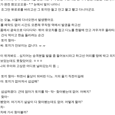
가 완전 뾰오오오옹~ *.* 눈에서 빛이 나더니
 조그만 뽀로로를 버리고선 그 토끼만 들고 안고 물고 빨고 다니더군요.
는 오늘, 서울에 다녀오면서 발생했어요.
X를 예약도 없이 시간도 모른채 무작정 역에서 발권을 하고선
폼에서 광속으로 다다다닥~ 뛰어 유모차를 접고 디노를 한팔에 안고 겨우겨우 올라타
 간식 먹이고 한숨 돌리려는 순간
 토끼 찾아~
싸. 토끼가 안보이는 겁니다. ㅠ.ㅠ
이 뒤져봐도 .. 심지어는 승객분들 발을 좀 들어보시라고 하고선 머리를 땅에 박고 의
보았는데도 못찾았어요. ㅎㅎㅎ
. 나의 우아와 고상은 어디로 날라갔는지 원. ;;
 토끼 찾아~ 하면서 울상이 되버린 디노. 거의 울기 직전이길래
야. 토끼가 없어져서 섭섭해?
 섭섭하겠다. 근데 엄마가 토끼를 막~ 막~ 찾아봤는데 없어. 어쩌지?
 찾아~
봤었어. 여기저기 샅샅이 다 찾아봤는데도 없어. 어떻게 할까?
차~
차에 가서 찾아볼까?