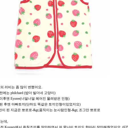
의 러비는 좀 많이 변했어요.
전에는 philchard (밥더 빌더네 고양이)
 이후엔 Eyoree(너덜너덜 헤어진 물려받은 인형)
 된 후엔 아빠토끼(단하도 똑같은 토끼인형이있었지요)
반이 된 지금은 뽀로로-&gt;움직이는 눈사람인형-&gt; 조그만 뽀로로
는데,
전 Kosney에서 취침조끼를 장만하면서 저 못난이 토끼도 한마리 장만해줬었지요. (63