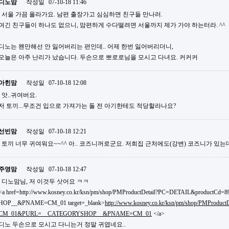
디노맘
작성일
07-10-18 11:46
서울 가끔 올라가요. 남편 출장가고 심심하면 친구들 만나러.
여긴 친구들이 하나도 없으니, 맘편하게 수다떨려면 서울까지 제가 가야 하는터라. ^^
디노는 왠만해선 안 잃어버리는 편인데.. 어제 한번 잃어버리더니,
오늘은 아주 난리가 났습니다. 두손으로 뽀로로님을 모시고 다녀요. 커커커
아힌맘
작성일
07-10-18 12:08
앗..귀여버요.
저 토끼...무조건 입으로 가져가는 돌 전 아기한테도 적당할라나요?
선빈맘
작성일
07-10-18 12:21
토끼 너무 귀여워요~~^^ 아.. 코즈니꺼로군요. 저희집 근처에도(강변) 코즈니가 있
주영맘
작성일
07-10-18 12:47
디노맘님, 저 이것두 삿어요 ㅋㅋ
<a href=http://www.kosney.co.kr/ksn/pm/shop/PMProductDetail?PC=DETAIL&produ
HOP__&PNAME=CM_01 target=_blank>
http://www.kosney.co.kr/ksn/pm/shop/PMProdu
CM_01&PURL=__CATEGORYSHOP__&PNAME=CM_01
</a>
디노 두손으로 모시고 다니는거 정말 귀엽네요..