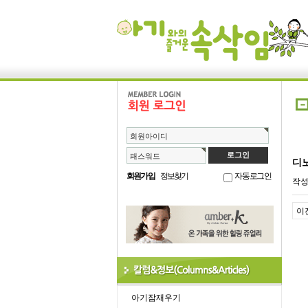
회원아이디
패스워드
디
회원가입
정보찾기
자동로그인
작
이
아기잠재우기