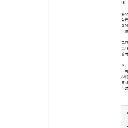
네
유모
암튼
집에
이럴
그런
그래
훌쩍
참.
아이
(데
혹시
어른