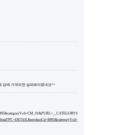
는데 담에 가게되면 살펴봐야겠네요^^
ctCd=8995&categoryVcd=CM_01&PURL=__CATEGORYS
ctDetail?PC=DETAIL&productCd=8995&categoryVcd=