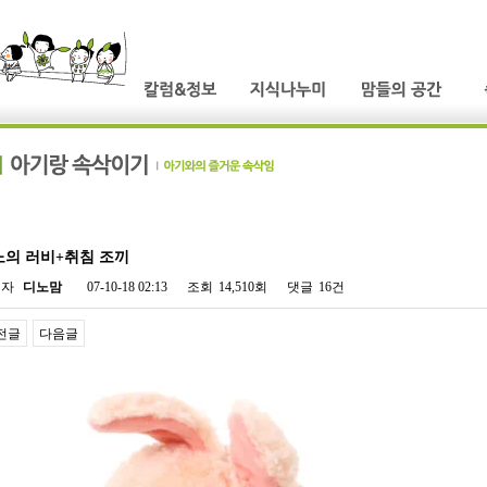
노의 러비+취침 조끼
성자
디노맘
07-10-18 02:13
조회
14,510회
댓글
16건
전글
다음글