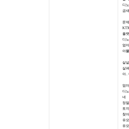
디노
금새
문제
KT
플랫
디노
엄마
아뿔
샅샅
살펴
아.
엄마
디노
네
정말
토끼
찾아
유모
유모