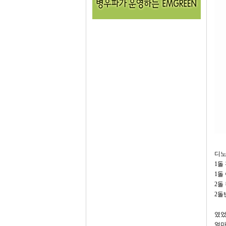
디노
1돌 
1돌
2돌
2돌
였었
얼마