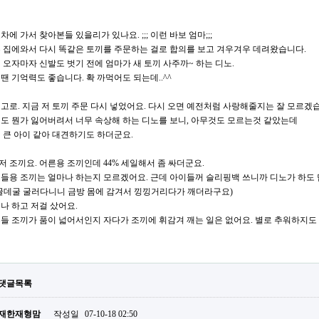
차에 가서 찾아본들 있을리가 있나요. ;;; 이런 바보 엄마;;;
 집에와서 다시 똑같은 토끼를 주문하는 걸로 합의를 보고 겨우겨우 데려왔습니다.
 오자마자 신발도 벗기 전에 엄마가 새 토끼 사주까~ 하는 디노.
땐 기억력도 좋습니다. 확 까먹어도 되는데..^^
고로. 지금 저 토끼 주문 다시 넣었어요. 다시 오면 예전처럼 사랑해줄지는 잘 모르겠습
도 뭔가 잃어버려서 너무 속상해 하는 디노를 보니, 아무것도 모르는것 같았는데
 큰 아이 같아 대견하기도 하더군요.
. 저 조끼요. 어른용 조끼인데 44% 세일해서 좀 싸더군요.
들용 조끼는 얼마나 하는지 모르겠어요. 근데 아이들꺼 슬리핑백 쓰니까 디노가 하도
굴데굴 굴러다니니 금방 몸에 감겨서 낑낑거리다가 깨더라구요)
나 하고 저걸 샀어요.
들 조끼가 품이 넓어서인지 자다가 조끼에 휘감겨 깨는 일은 없어요. 별로 추워하지도
댓글목록
재한재형맘
작성일
07-10-18 02:50