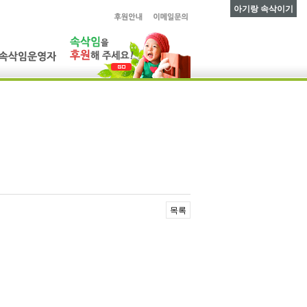
아기랑 속삭이기
목록