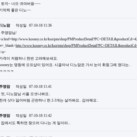
토끼~ 너므 귀여버용~~~
기억력 좋은 디노~~
디노맘
작성일
07-10-18 11:36
주영맘님/
<a href=http://www.kosney.co.kr/ksn/pm/shop/PMProductDetail?PC=DETAIL&productC
et=_blank>
http://www.kosney.co.kr/ksn/pm/shop/PMProductDetail?PC=DETAIL&productC
</a>
가격이 저렴하니 한번 고려해보세요.
kosney는 명동에 오프샵이 있어요. 시골아낙 디노맘은 가서 눈이 휘둥그레 졌다는..
ㅋㅋㅋㅋ
주영맘
작성일
07-10-18 11:41
엇, 디노맘님 서울 오셧나봐요..
한개 삿다 잃어버림 곤란하니 한 2-3개는 살까봐요.. 감솨해요..
주영맘
작성일
07-10-18 11:42
집에서도 툭하면 찾으러 다니는 게 일이라...