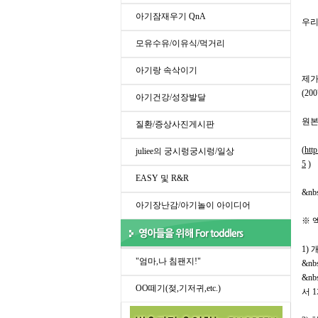
아기잠재우기 QnA
우리
모유수유/이유식/먹거리
아기랑 속삭이기
제가
(2
아기건강/성장발달
원본
질환/증상사진게시판
(
htt
juliee의 궁시렁궁시렁/일상
5
)
EASY 및 R&R
&nb
아기장난감/아기놀이 아이디어
※ 
1)
"엄마,나 침팬지!"
&nb
&nb
OO떼기(젖,기저귀,etc.)
서 