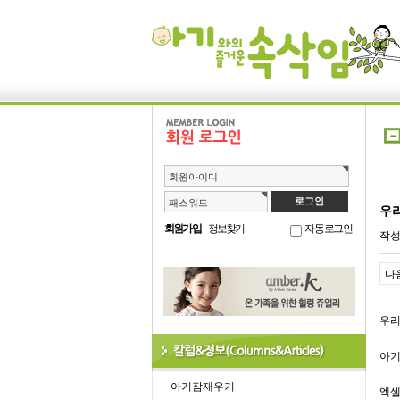
회원아이디
패스워드
우리
회원가입
정보찾기
자동로그인
작
다
우리
아기
아기잠재우기
엑셀