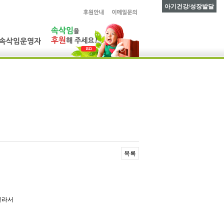
아기건강/성장발달
목록
몰라서