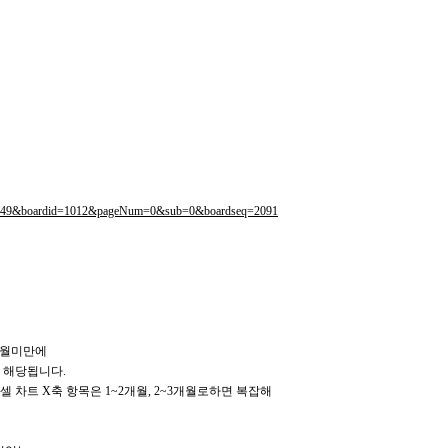
00049&boardid=1012&pageNum=0&sub=0&boardseq=2091
3개월미만에
아이들이 해당됩니다.
p;&nbsp;(엑셀 차트 X축 항목은 1~2개월, 2~3개월로하면 복잡해