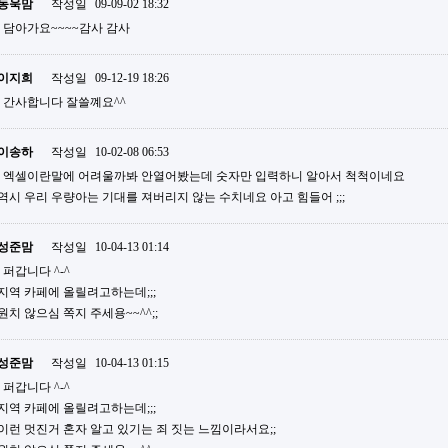
동욱맘
작성일
09-09-02 18:32
담아가요~~~~감사 감사
이지희
작성일
09-12-19 18:26
간사합니다 잘쓸꼐요^^
이송하
작성일
10-02-08 06:53
엑셀이란말에 어려울까봐 안열어봤는데 숫자만 입력하니 알아서 척척이네요
역시 우리 우량아는 기대를 져버리지 않는 수치네요 아고 힘들어 ;;;
성준맘
작성일
10-04-13 01:14
퍼갑니다 ^-^
지역 카페에 올릴려고하는데;;;
원치 않으심 쪽지 주세용~~^^;;
성준맘
작성일
10-04-13 01:15
퍼갑니다 ^-^
지역 카페에 올릴려고하는데;;;
이런 멋진거 혼자 알고 있기는 죄 짓는 느낌이라서요;;