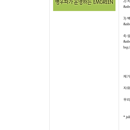
2)
&nb
3) 
&nb
4)
&nb
bs
제가
자유
우리
* j