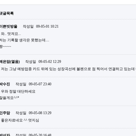
댓글목록
이쁜빗방울
작성일
09-05-01 10:21
와.. 멋져요...
저는 기록할 생각은 못했는데....
짱~~~~
예은맘(열음)
작성일
09-05-02 12:29
저는 그냥 예방접종 카드 뒤에 있는 성장곡선에 볼펜으로 점 찍어서 연결하고 있는데 대
박수진
작성일
09-05-07 23:40
우와 정말 대단하세요
잘쓸게요^^*
민주맘
작성일
09-05-08 13:29
좋은자료네요 ^^ 멋지심
박선자
작성일
09-05-20 16:48