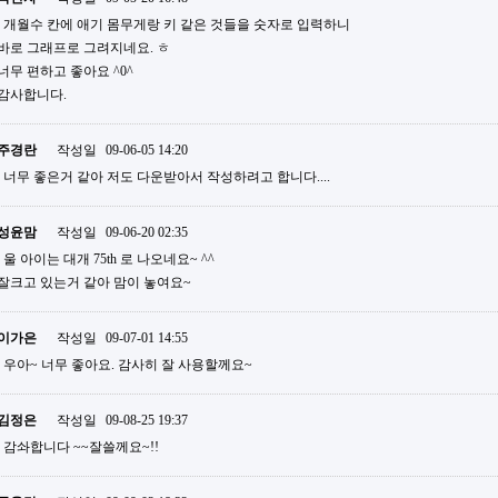
개월수 칸에 애기 몸무게랑 키 같은 것들을 숫자로 입력하니
바로 그래프로 그려지네요. ㅎ
너무 편하고 좋아요 ^0^
감사합니다.
주경란
작성일
09-06-05 14:20
너무 좋은거 같아 저도 다운받아서 작성하려고 합니다....
성윤맘
작성일
09-06-20 02:35
울 아이는 대개 75th 로 나오네요~ ^^
잘크고 있는거 같아 맘이 놓여요~
이가은
작성일
09-07-01 14:55
우아~ 너무 좋아요. 감사히 잘 사용할께요~
김정은
작성일
09-08-25 19:37
감솨합니다 ~~잘쓸께요~!!