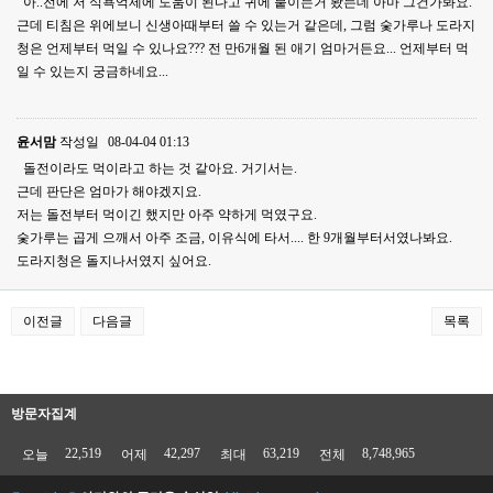
아..전에 저 식욕억제에 도움이 된다고 귀에 붙이는거 봤는데 아마 그건가봐요.
근데 티침은 위에보니 신생아때부터 쓸 수 있는거 같은데, 그럼 숯가루나 도라지
청은 언제부터 먹일 수 있나요??? 전 만6개월 된 애기 엄마거든요... 언제부터 먹
일 수 있는지 궁금하네요...
윤서맘
작성일
08-04-04 01:13
돌전이라도 먹이라고 하는 것 같아요. 거기서는.
근데 판단은 엄마가 해야겠지요.
저는 돌전부터 먹이긴 했지만 아주 약하게 먹였구요.
숯가루는 곱게 으깨서 아주 조금, 이유식에 타서.... 한 9개월부터서였나봐요.
도라지청은 돌지나서였지 싶어요.
이전글
다음글
목록
방문자집계
22,519
42,297
63,219
8,748,965
오늘
어제
최대
전체