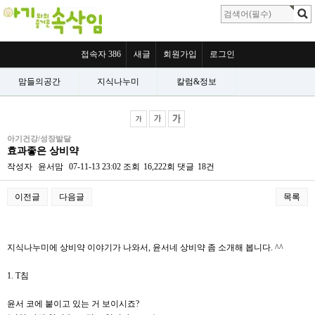
접속자 386
새글
회원가입
로그인
맘들의공간
지식나누미
칼럼&정보
아기건강/성장발달
효과좋은 상비약
작성자
윤서맘
07-11-13 23:02
조회
16,222회
댓글
18건
이전글
다음글
목록
본문
지식나누미에 상비약 이야기가 나와서, 윤서네 상비약 좀 소개해 봅니다. ^^
1. T침
윤서 코에 붙이고 있는 거 보이시죠?