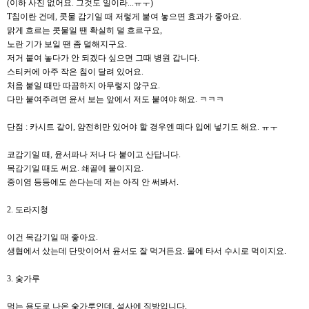
(이하 사진 없어요. 그것도 일이라...ㅠㅜ)
T침이란 건데, 콧물 감기일 때 저렇게 붙여 놓으면 효과가 좋아요.
맑게 흐르는 콧물일 땐 확실히 덜 흐르구요,
노란 기가 보일 땐 좀 덜해지구요.
저거 붙여 놓다가 안 되겠다 싶으면 그때 병원 갑니다.
스티커에 아주 작은 침이 달려 있어요.
처음 붙일 때만 따끔하지 아무렇지 않구요.
다만 붙여주려면 윤서 보는 앞에서 저도 붙여야 해요. ㅋㅋㅋ
단점 : 카시트 같이, 얌전히만 있어야 할 경우엔 떼다 입에 넣기도 해요. ㅠㅜ
코감기일 때, 윤서파나 저나 다 붙이고 산답니다.
목감기일 때도 써요. 쇄골에 붙이지요.
중이염 등등에도 쓴다는데 저는 아직 안 써봐서.
2. 도라지청
이건 목감기일 때 좋아요.
생협에서 샀는데 단맛이어서 윤서도 잘 먹거든요. 물에 타서 수시로 먹이지요.
3. 숯가루
먹는 용도로 나온 숯가루인데, 설사에 직방입니다.