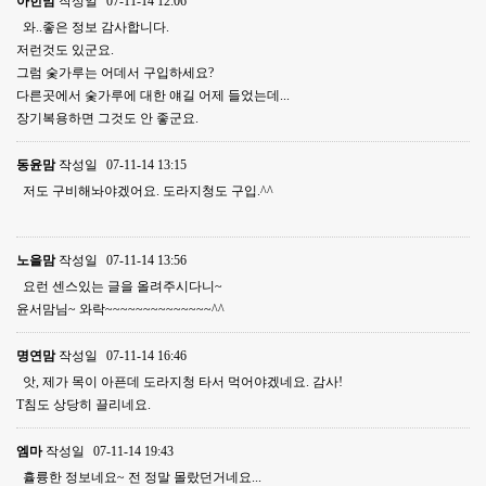
아힌맘
작성일
07-11-14 12:06
와..좋은 정보 감사합니다.
저런것도 있군요.
그럼 숯가루는 어데서 구입하세요?
다른곳에서 숯가루에 대한 얘길 어제 들었는데...
장기복용하면 그것도 안 좋군요.
동윤맘
작성일
07-11-14 13:15
저도 구비해놔야겠어요. 도라지청도 구입.^^
노을맘
작성일
07-11-14 13:56
요런 센스있는 글을 올려주시다니~
윤서맘님~ 와락~~~~~~~~~~~~~~^^
명연맘
작성일
07-11-14 16:46
앗, 제가 목이 아픈데 도라지청 타서 먹어야겠네요. 감사!
T침도 상당히 끌리네요.
엠마
작성일
07-11-14 19:43
휼륭한 정보네요~ 전 정말 몰랐던거네요...