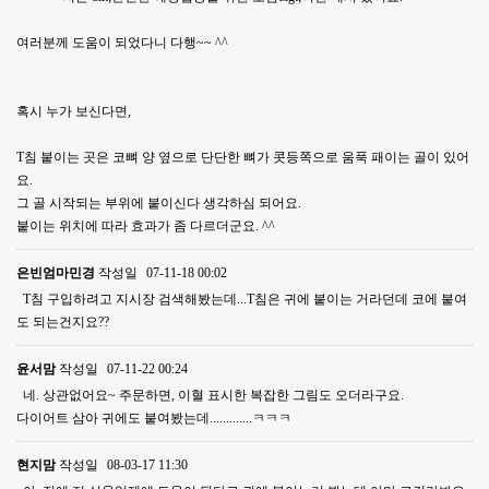
여러분께 도움이 되었다니 다행~~ ^^
혹시 누가 보신다면,
T침 붙이는 곳은 코뼈 양 옆으로 단단한 뼈가 콧등쪽으로 움푹 패이는 골이 있어
요.
그 골 시작되는 부위에 붙이신다 생각하심 되어요.
붙이는 위치에 따라 효과가 좀 다르더군요. ^^
은빈엄마민경
작성일
07-11-18 00:02
T침 구입하려고 지시장 검색해봤는데...T침은 귀에 붙이는 거라던데 코에 붙여
도 되는건지요??
윤서맘
작성일
07-11-22 00:24
네. 상관없어요~ 주문하면, 이혈 표시한 복잡한 그림도 오더라구요.
다이어트 삼아 귀에도 붙여봤는데.............ㅋㅋㅋ
현지맘
작성일
08-03-17 11:30