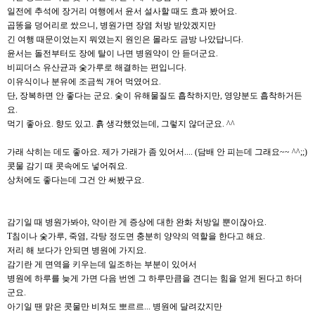
일전에 추석에 장거리 여행에서 윤서 설사할 때도 효과 봤어요.
곱똥을 덩어리로 쌌으니, 병원가면 장염 처방 받았겠지만
긴 여행 때문이었는지 뭐였는지 원인은 몰라도 금방 나았답니다.
윤서는 돌전부터도 장에 탈이 나면 병원약이 안 듣더군요.
비피더스 유산균과 숯가루로 해결하는 편입니다.
이유식이나 분유에 조금씩 개어 먹였어요.
단, 장복하면 안 좋다는 군요. 숯이 유해물질도 흡착하지만, 영양분도 흡착하거든
요.
먹기 좋아요. 향도 있고. 흙 생각했었는데, 그렇지 않더군요. ^^
가래 삭히는 데도 좋아요. 제가 가래가 좀 있어서.... (담배 안 피는데 그래요~~ ^^;;)
콧물 감기 때 콧속에도 넣어줘요.
상처에도 좋다는데 그건 안 써봤구요.
감기일 때 병원가봐야, 약이란 게 증상에 대한 완화 처방일 뿐이잖아요.
T침이나 숯가루, 죽염, 각탕 정도면 충분히 양약의 역할을 한다고 해요.
저리 해 보다가 안되면 병원에 가지요.
감기란 게 면역을 키우는데 일조하는 부분이 있어서
병원에 하루를 늦게 가면 다음 번엔 그 하루만큼을 견디는 힘을 얻게 된다고 하더
군요.
아기일 땐 맑은 콧물만 비쳐도 뽀르르... 병원에 달려갔지만