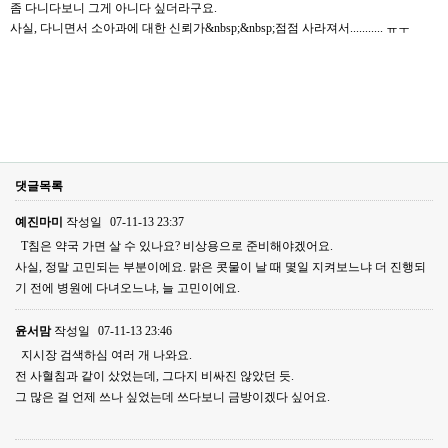
좀 다니다보니 그게 아니다 싶더라구요.
사실, 다니면서 소아과에 대한 신뢰가&nbsp;&nbsp;점점 사라져서........... ㅠㅜ
댓글목록
예진마미
작성일
07-11-13 23:37
T침은 약국 가면 살 수 있나요? 비상용으로 준비해야겠어요.
사실, 정말 고민되는 부분이에요. 맑은 콧물이 날 때 몇일 지켜보느냐 더 진행되
기 전에 병원에 다녀오느냐, 늘 고민이에요.
윤서맘
작성일
07-11-13 23:46
지시장 검색하심 여러 개 나와요.
전 사혈침과 같이 샀었는데, 그다지 비싸진 않았던 듯.
그 많은 걸 언제 쓰나 싶었는데 쓰다보니 금방이겠다 싶어요.