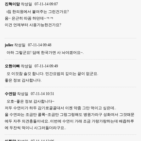
진혁이맘
작성일
07-11-14 09:07
t침 한의원에서 붙여주는 그런건가요?
움~ 은근히 따꼼 하던데~ㅋㅋ
이건 언제부터 사용가능한건가요?
juliee
작성일
07-11-14 09:48
아하 그렇군요! 담에 한국가면 사 놔야겠어요~.
오현아빠
작성일
07-11-14 09:49
오 이것참 솔깃 합니다. 민간요법의 깊이는 끝이 없군요.
좋은 정보 감사합니다.
수연맘
작성일
07-11-14 10:51
오호~좋은 정보 감사합니다~
저두 수연이가 하두 감기로골골대서 이젠 약좀 그만 먹이고 싶은데..
울 수연파는 조금만 콜록~조금만 그렁그렁해도 병원가라구 성화여서 그것때문
에두 자주 의견충돌이네요..이번에 수연이 가래 조금 가랑가랑하는데 배즙하루
에 두잔씩 먹이니 사그러들더라구요..