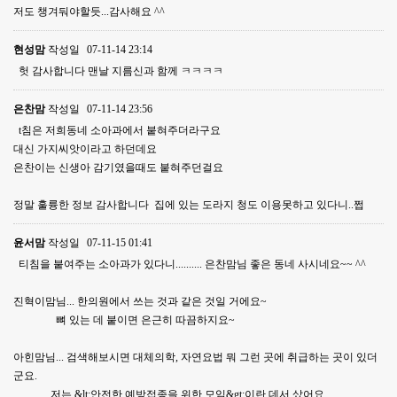
저도 챙겨둬야할듯...감사해요 ^^
현성맘
작성일
07-11-14 23:14
헛 감사합니다 맨날 지름신과 함께 ㅋㅋㅋㅋ
은찬맘
작성일
07-11-14 23:56
t침은 저희동네 소아과에서 붙혀주더라구요
대신 가지씨앗이라고 하던데요
은찬이는 신생아 감기였을때도 붙혀주던걸요
정말 훌륭한 정보 감사합니다 집에 있는 도라지 청도 이용못하고 있다니..쩝
윤서맘
작성일
07-11-15 01:41
티침을 붙여주는 소아과가 있다니.......... 은찬맘님 좋은 동네 사시네요~~ ^^
진혁이맘님... 한의원에서 쓰는 것과 같은 것일 거에요~
뼈 있는 데 붙이면 은근히 따끔하지요~
아힌맘님... 검색해보시면 대체의학, 자연요법 뭐 그런 곳에 취급하는 곳이 있더
군요.
저는 &lt;안전한 예방접종을 위한 모임&gt;이란 데서 샀어요.