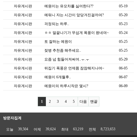
자유게시판
예원이는 유모차를 싫어한다??
05-19
자유게시판
예워니 자는 시간이 앞당겨진걸까여?
05-20
자유게시판
걱정되는 하루..
05-23
자유게시판
ㅎㅎ 말끝나기가 무섭게 폭풍이 왔네여~
05-24
자유게시판
토 잘하는 예원이
05-25
자유게시판
젖병 추천좀 해주세요..
05-25
자유게시판
요즘 넘 힘들어져써여..ㅜ.ㅜ
05-29
자유게시판
뒤집기 폭풍은 언제쯤 잠잠해지나여~
06-05
자유게시판
예원이 6개월후..
06-07
자유게시판
예원이의 하루시작은 몇시?
06-09
1
2
3
4
5
다음
맨끝
방문자집계
39,504
39,624
63,219
8,723,653
오늘
어제
최대
전체