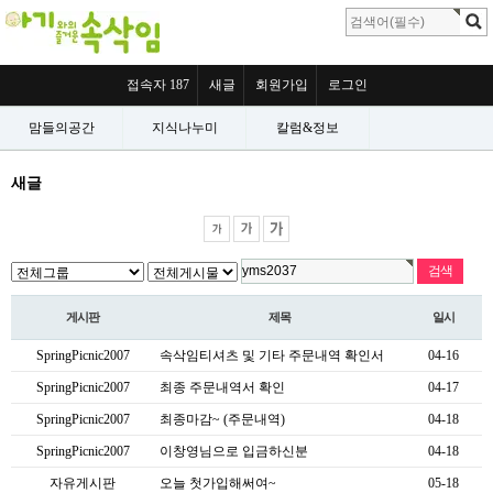
접속자 187
새글
회원가입
로그인
맘들의공간
지식나누미
칼럼&정보
새글
게시판
제목
일시
SpringPicnic2007
속삭임티셔츠 및 기타 주문내역 확인서
04-16
SpringPicnic2007
최종 주문내역서 확인
04-17
SpringPicnic2007
최종마감~ (주문내역)
04-18
SpringPicnic2007
이창영님으로 입금하신분
04-18
자유게시판
오늘 첫가입해써여~
05-18