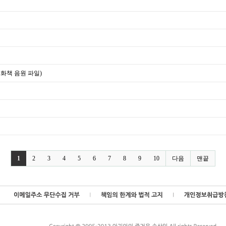
화책 음원 파일)
1
2
3
4
5
6
7
8
9
10
다음
맨끝