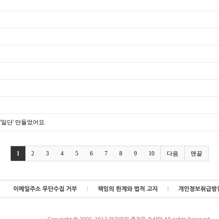
'일단' 만들었어요.
1
2
3
4
5
6
7
8
9
10
다음
맨끝