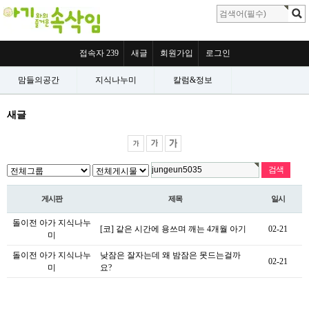
접속자 239
새글
회원가입
로그인
맘들의공간
지식나누미
칼럼&정보
새글
게시판
제목
일시
돌이전 아가 지식나누
[코] 같은 시간에 용쓰며 깨는 4개월 아기
02-21
미
돌이전 아가 지식나누
낮잠은 잘자는데 왜 밤잠은 못드는걸까
02-21
미
요?