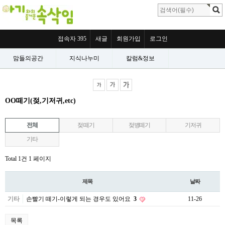
접속자 395
새글
회원가입
로그인
맘들의공간
지식나누미
칼럼&정보
OO떼기(젖,기저귀,etc)
전체
젖 떼기
젖병떼기
기저귀
기타
Total 1건
1 페이지
제목
날짜
기타
손빨기 떼기-이렇게 되는 경우도 있어요
3
11-26
목록