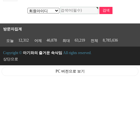
방문자집계
12,312
46,878
63,219
8,785,636
오늘
어제
최대
전체
Copyright ©
아기와의 즐거운 속삭임
All rights reserved.
상단으로
PC 버전으로 보기