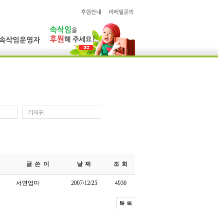
기저귀
글 쓴 이
날 짜
조 회
서연엄마
2007/12/25
4930
목 록