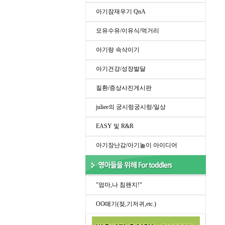
아기잠재우기 QnA
모유수유/이유식/먹거리
아기랑 속삭이기
아기건강/성장발달
질환/증상사진게시판
juliee의 궁시렁궁시렁/일상
EASY 및 R&R
아기장난감/아기놀이 아이디어
"엄마,나 침팬지!"
OO떼기(젖,기저귀,etc.)