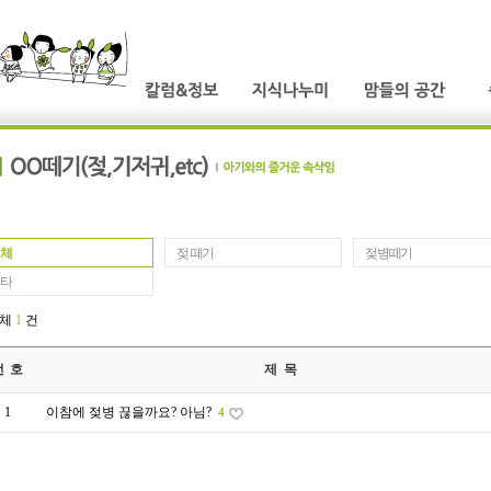
체
젖 떼기
젖병떼기
타
전체
1
건
번 호
제 목
1
이참에 젖병 끊을까요? 아님?
4