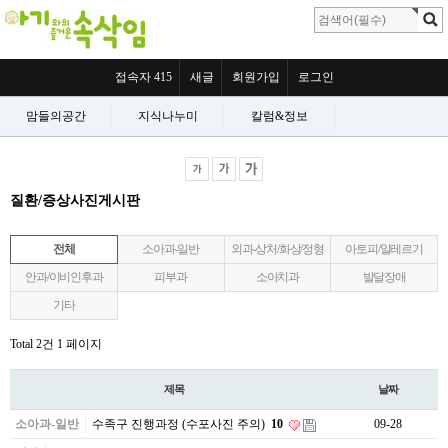
접속자 415
새글
회원가입
로그인
맘들의공간
지식나누미
칼럼&정보
질환/증상사진게시판
전체
소아과-일반
외과-상처/화상/정형
아토피/알레르기
안과/이비인후과
피부과
소아치과
발달장애
기타
Total 2건
1 페이지
제목
날짜
소아과-일반
수족구 진행과정 (수포사진 주의)
10
09-28