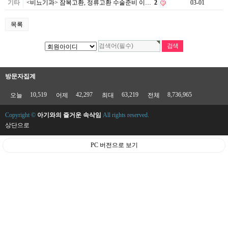
기타
<비뇨기과> 잠복고환, 정류고환 수술준비 이…
2
03-01
목록
방문자집계
10,519
42,297
63,219
8,736,965
오늘
어제
최대
전체
Copyright ©
아기와의 즐거운 속삭임
All rights reserved.
상단으로
PC 버전으로 보기