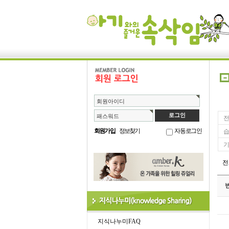
회원아이디
패스워드
전
회원가입
정보찾기
자동로그인
습
기
지식나누미FAQ