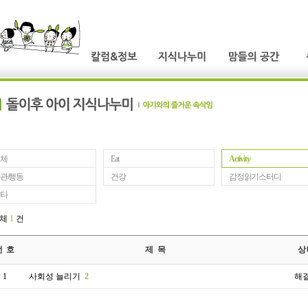
체
Eat
Activity
관/행동
건강
감정읽기스터디
타
전체
1
건
번 호
제 목
상
1
사회성 늘리기
2
해