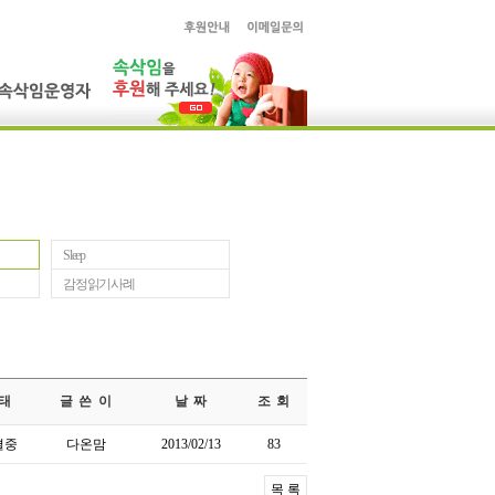
Sleep
감정읽기사례
태
글 쓴 이
날 짜
조 회
결중
다온맘
2013/02/13
83
목 록