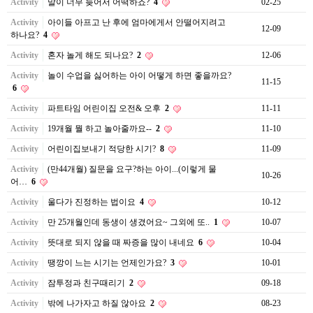
Activity
말이 너무 늦어서 어떡하죠?
4
02-25
Activity
아이들 아프고 난 후에 엄마에게서 안떨어지려고
12-09
하나요?
4
Activity
혼자 놀게 해도 되나요?
2
12-06
Activity
놀이 수업을 싫어하는 아이 어떻게 하면 좋을까요?
11-15
6
Activity
파트타임 어린이집 오전& 오후
2
11-11
Activity
19개월 뭘 하고 놀아줄까요--
2
11-10
Activity
어린이집보내기 적당한 시기?
8
11-09
Activity
(만44개월) 질문을 요구?하는 아이...(이렇게 물
10-26
어…
6
Activity
울다가 진정하는 법이요
4
10-12
Activity
만 25개월인데 동생이 생겼어요~ 그외에 또..
1
10-07
Activity
뜻대로 되지 않을 때 짜증을 많이 내네요
6
10-04
Activity
땡깡이 느는 시기는 언제인가요?
3
10-01
Activity
잠투정과 친구때리기
2
09-18
Activity
밖에 나가자고 하질 않아요
2
08-23