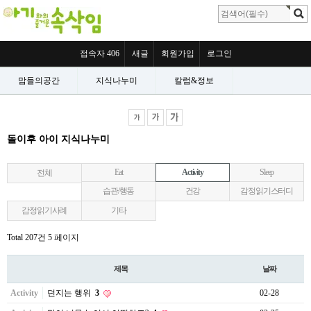
접속자 406
새글
회원가입
로그인
맘들의공간
지식나누미
칼럼&정보
돌이후 아이 지식나누미
Eat
Activity
Sleep
전체
습관/행동
건강
감정읽기스터디
감정읽기사례
기타
Total 207건
5 페이지
제목
날짜
Activity
던지는 행위
3
02-28