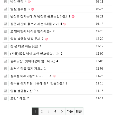
잠
밤잠 연장
4
03-11
잠
밤잠,잠투정
3
02-26
잠
낮잠은 잘자는데 왜 밤잠은 못드는걸까요?
1
02-21
잠
같은 시간에 용쓰며 깨는 4개월 아기
4
01-18
잠
요 밑에밑에 네이뜬 맘이에요~
7
12-23
잠
일정 불균형 낮잠 문제
2
12-20
잠
젖 문 채로 자는 낮잠
2
12-17
잠
(긴글) 82일 남아 조언 얻고싶습니다.
2
12-06
잠
둘째낮잠.. 첫째때문에 힘드네요;;
4
12-05
잠
초저녁 잠을 길게 자요...
1
12-03
잠
잠투정 어째야할까요ㅠㅠㅠ
2
11-23
잠
꿈수를 하게되면 나중에 끊기 힘들까요?
1
11-16
잠
일정 불균형이란..?
4
11-16
잠
고민이에요
2
11-14
1
2
3
4
5
다음
맨끝