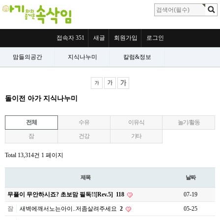
접속자 351
새글
회원가입
로그인
맘들의공간
지식나누미
칼럼&정보
돌이전 아가 지식나누미
전체
수유
이유식
놀기/활동
잠
건강
기타
Total 13,314건
1 페이지
제목
날짜
무플이 무안하시죠? 초보맘 필독!![Rev.5]
118
07-19
잠
새벽에깨서노는아이..저좀살려주세요
2
05-25