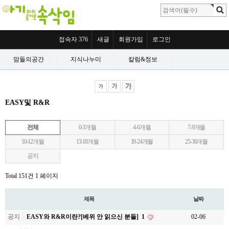
접속자 376
새글
회원가입
로그인
맘들의공간
지식나누미
칼럼&정보
EASY및 R&R
전체
0-3개월
4-6개월
7-9개월
10-12개월
13-18개월
19-24개월
25-36개월
공지
Total 151건
1 페이지
제목
날짜
공지
EASY와 R&R이란?[베위 안 읽으신 분들]
1
02-06