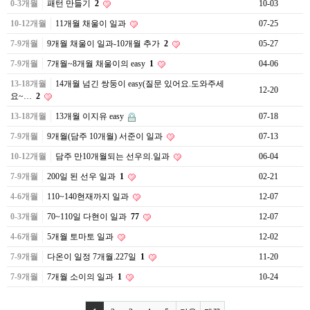
0-3개월
패턴 만들기
2
10-03
10-12개월
11개월 채울이 일과
07-25
7-9개월
9개월 채울이 일과-10개월 추가
2
05-27
7-9개월
7개월~8개월 채울이의 easy
1
04-06
13-18개월
14개월 넘긴 쌍둥이 easy(질문 있어요.도와주세
12-20
요~…
2
13-18개월
13개월 이지유 easy
07-18
7-9개월
9개월(담주 10개월) 서준이 일과
07-13
10-12개월
담주 만10개월되는 선우의.일과
06-04
7-9개월
200일 된 선우 일과
1
02-21
4-6개월
110~140현재까지 일과
12-07
0-3개월
70~110일 다현이 일과
77
12-07
4-6개월
5개월 토마토 일과
12-02
7-9개월
다온이 일정 7개월.227일
1
11-20
7-9개월
7개월 소이의 일과
1
10-24