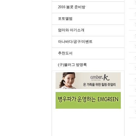
2016 봄콧 준비방
포토앨범
엄마와 아기소개
아나바다/공구/이벤트
추천도서
(구)블러그 방명록