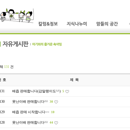
전체
131
건
번 호
제 목
131
배즙 판매합니다(감말랭이도^^)
5
130
못난이배 판매합니다^^
30
129
배즙 판매 시작합니다~~
10
128
못난이배 판매합니다^^
44