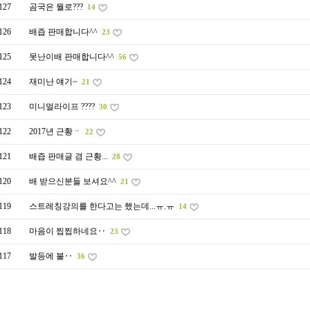
127
곰국은 뭘로???
14
126
배즙 판매합니다^^
23
125
못난이배 판매합니다^^
56
124
재미난 얘기~
21
123
미니멀라이프 ????
30
122
2017년 근황ᆢ
22
121
배즙 판매글 겸 근황...
28
120
배 받으신분들 보셔요^^
21
119
스트레칭강의를 한다고는 했는데...ㅠ.ㅠ
14
118
마음이 찝찝하네요‥
23
117
발등에 불‥
36