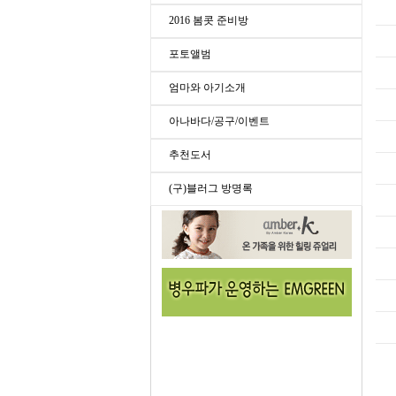
2016 봄콧 준비방
포토앨범
엄마와 아기소개
아나바다/공구/이벤트
추천도서
(구)블러그 방명록