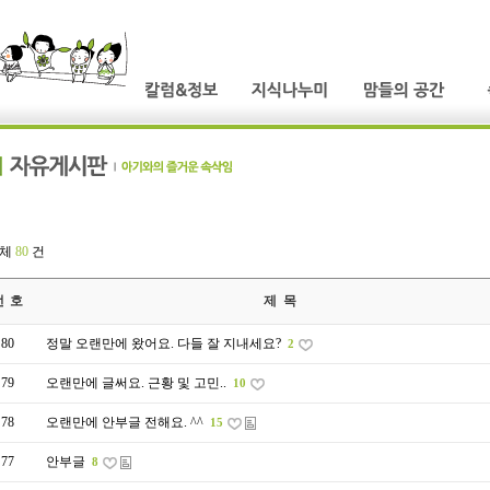
전체
80
건
번 호
제 목
80
정말 오랜만에 왔어요. 다들 잘 지내세요?
2
79
오랜만에 글써요. 근황 및 고민..
10
78
오랜만에 안부글 전해요. ^^
15
77
안부글
8