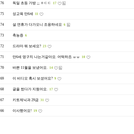
76
독일 초등 가방 ;;; ㅎㄷㄷ
17
75
성교육 만6세
11
74
설 연휴가 다가오니 조용하네요
6
73
축농증
6
72
드라마 뭐 보세요?
23
71
만6세 영구치 나는거같아요. 어떡하죠 ㅠㅠ
10
70
바쁜 11월을 보냈어요.
14
69
이 비디오 혹시 보셨어요?
9
68
글을 썼다가 지웠어요.
17
67
키토제닉과 29금
31
66
이사했어요!
19