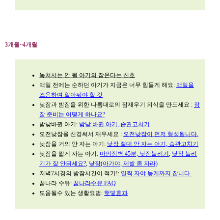
3개월~4개월
놓쳐서는 안 될 아기의 잠온다는 신호
백일 전에는 순하던 아기가 지금은 너무 힘들게 해요:
백일을
즈음하여 알아둬야 할 것
낮잠과 밤잠을 위한 나름대로의 잠재우기 의식을 만드세요 :
잠
잘 준비는 어떻게 하나요?
밤낮바뀐 아기:
밤낮 바뀐 아기, 습관고치기
오전낮잠을 신경써서 재우세요 :
오전낮잠이 먼저 형성됩니다.
낮잠을 거의 안 자는 아기:
낮잠 절대 안 자는 아기, 습관고치기
낮잠을 짧게 자는 아기:
마의장벽 45분, 낮잠늘리기
,
낮잠 늘리
기가 잘 안되세요?
,
낮잠(아가야, 제발 좀 자라)
저녁7시경의 밤잠시간이 적기!:
일찍 자야 늦게까지 잡니다.
꿈나라 수유:
꿈나라수유 FAQ
도움될수 있는 생활요법:
햇빛효과