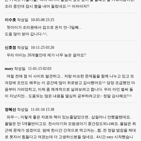
조리 중인데 잠시 짬을 내어 들렀네요.^^ 아자아자!!
이수호
작성일
10-05-08 23:25
첫아이가 조리원에서 집으로 온지 언~3일째...
도움 많이 받아 갑니다.^^;
신호정
작성일
10-11-25 03:26
우리 아이는 20개월인데 제가 너무 늦은 걸까요?
mary
작성일
11-01-15 02:03
며칠 전에 첨 이 사이트 발견하고... 저랑 비슷한 문제들을 함께 나누고 있고 또
걱정에 조언도 해주는 이 공간에 많이 위로받고 감사했어요^^ 당장 조급했던 마
음부터 가라앉히고, 이제 좀 체계적으로 살펴보려고 합니다. 우리 아인 벌써 돌
이 지났지만... 도움되는 많은 내용들 열심히 공부하려고요~ 정말 감사해요!^^
정혜선
작성일
11-01-16 15:38
와우~~, 이렇게 좋은 자료와 책이 있는줄알았으면.. 삽질마니 안했을텐데요..
울딸은 만 5개월반이고요. 천사아기와 모범생아기 중간정도되나봐요..울달은 최
근에 문제가 생겼어요. 밤에 한시간 간격으로 먹고자는...쩝..전 정말 밤잠을 제대
로 못자서 힘들다고 여겼는데 더 고생하신분들 많네요.. 4시간 easy 시작했습니