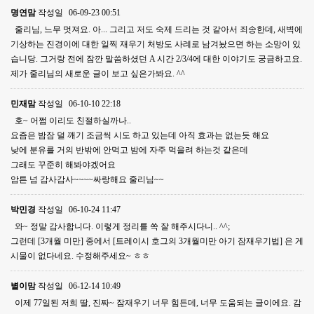
명연맘
작성일
06-09-23 00:51
줄리님, 느무 멋져요. 아... 그리고 저도 숙제 드리는 것 같아서 죄송한데, 새벽에
기상하는 진경이에 대한 일찍 재우기 처방도 사례로 남겨놨으면 하는 소망이 있
습니당. 그거랑 전에 잠깐 말씀하셨던 A 시간 2/3/4에 대한 이야기도 궁금하고요.
제가 줄리님의 새로운 글이 보고 싶은가봐요. ^^
민재맘
작성일
06-10-10 22:18
호~ 어쩜 이리도 친절하실까나..
요즘은 밤잠 덜 깨기 조금씩 시도 하고 있는데 아직 효과는 없는듯 해요
낮에 분유를 거의 반밖에 안먹고 밤에 자주 먹을려 하는것 같은데
그래도 꾸준히 해봐야겠어요
암튼 넘 감사감사~~~~싸랑해요 줄리님~~
박민경
작성일
06-10-24 11:47
와~ 정말 감사합니다. 이렇게 정리를 쏙 잘 해주시다니.. ^^;
그런데 [3개월 미만] 중에서 [트레이시 호그의 3개월미만 아기 잠재우기법] 은 게
시물이 없다네요. 수정해주세요~ ㅎㅎ
별이맘
작성일
06-12-14 10:49
이제 77일된 저희 딸, 진짜~ 잠재우기 너무 힘든데, 너무 도움되는 글이에요. 감