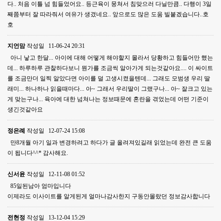
다.. 처음 이틀 넘 힘들었어요.. 등근육이 뭉쳐서 침맞으러 다닐만큼.. 다행이 3일
째쯤부터 잘 따라줘서 여유가 생겼네요.. 앞으로도 많은 도움 빌붙겠습니다..호
호
지언맘
작성일
11-06-24 20:31
아니 낳고 한달... 아이에 대해 어떻게 해야할지 몰라서 당황하고 힘들어만 했는
데... 하루하루 관찰하다보니 뭔가를 조금씩 알아가게 되는것같아요.... 이 싸이트
를 조금만더 일찍 알았다면 아이를 덜 고생시켰을텐데... 그래도 모범생 우리 딸
래미... 하나하나 읽을때마다... 아~ 그래서 우리딸이 그랬구나... 아~ 잘크고 있는
게 맞는구나... 육아에 대한 넘쳐나는 정보때문에 혼란을 겪었는데 어떤 기준이
생긴것같아요
정은례
작성일
12-07-24 15:08
만8개월 아기 일과 변경하려고 하다가 글 올려져있길래 읽었는데 완전 큰 도움
이 됩니다^^* 감사해요.
신서윤
작성일
12-11-08 01:52
85일된남아 엄마입니다
이제라도 이사이트를 알게된게 얼마나감사한지 구동안몰랐던 정보감사합니다
전현정
작성일
13-12-04 15:29