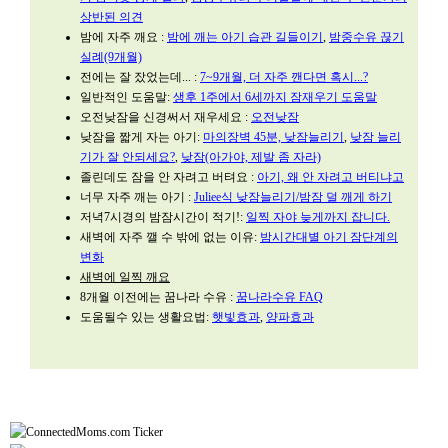
상반된 의견
밤에 자주 깨요 :
밤에 깨는 아기 습관 길들이기
,
밤중수유 끊기
실례(9개월)
전에는 잘 잤었는데... :
7~9개월, 더 자주 깬다면 혹시...?
일반적인 도움말:
생후 1주에서 6세까지 잠재우기 도움말
오전낮잠을 신경써서 재우세요 :
오전낮잠
낮잠을 짧게 자는 아기:
마의장벽 45분, 낮잠늘리기
,
낮잠 늘리
기가 잘 안되세요?
,
낮잠(아가야, 제발 좀 자라)
졸린데도 잠을 안 자려고 버텨요 :
아기, 왜 안 자려고 버티냐고
너무 자주 깨는 아기 :
Juliee식 낮잠늘리기/밤잠 덜 깨게 하기
저녁7시경의 밤잠시간이 적기!:
일찍 자야 늦게까지 잡니다.
새벽에 자주 깰 수 밖에 없는 이유:
밤시간대별 아기 잠단계의
변화
새벽에 일찍 깨요
8개월 이전에는 꿈나라 수유 :
꿈나라수유 FAQ
도움될수 있는 생활요법:
햇빛효과
,
양파효과