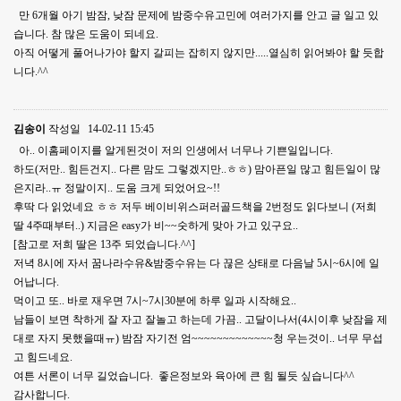
만 6개월 아기 밤잠, 낮잠 문제에 밤중수유고민에 여러가지를 안고 글 일고 있
습니다. 참 많은 도움이 되네요.
아직 어떻게 풀어나가야 할지 갈피는 잡히지 않지만.....열심히 읽어봐야 할 듯합
니다.^^
김송이
작성일
14-02-11 15:45
아.. 이홈페이지를 알게된것이 저의 인생에서 너무나 기쁜일입니다.
하도(저만.. 힘든건지.. 다른 맘도 그렇겠지만..ㅎㅎ) 맘아픈일 많고 힘든일이 많
은지라..ㅠ 정말이지.. 도움 크게 되었어요~!!
후딱 다 읽었네요 ㅎㅎ 저두 베이비위스퍼러골드책을 2번정도 읽다보니 (저희
딸 4주때부터..) 지금은 easy가 비~~숫하게 맞아 가고 있구요..
[참고로 저희 딸은 13주 되었습니다.^^]
저녁 8시에 자서 꿈나라수유&밤중수유는 다 끊은 상태로 다음날 5시~6시에 일
어납니다.
먹이고 또.. 바로 재우면 7시~7시30분에 하루 일과 시작해요..
남들이 보면 착하게 잘 자고 잘놀고 하는데 가끔.. 고달이나서(4시이후 낮잠을 제
대로 자지 못했을때ㅠ) 밤잠 자기전 엄~~~~~~~~~~~~~청 우는것이.. 너무 무섭
고 힘드네요.
여튼 서론이 너무 길었습니다. 좋은정보와 육아에 큰 힘 될듯 싶습니다^^
감사합니다.