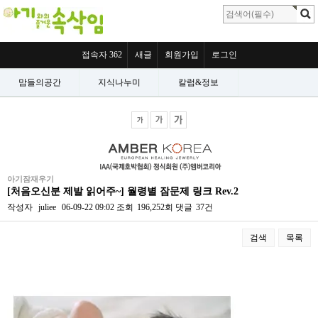
접속자 362
새글
회원가입
로그인
맘들의공간
지식나누미
칼럼&정보
아기잠재우기
[처음오신분 제발 읽어주~] 월령별 잠문제 링크 Rev.2
작성자
juliee
06-09-22 09:02
조회
196,252회
댓글
37건
검색
목록
본문