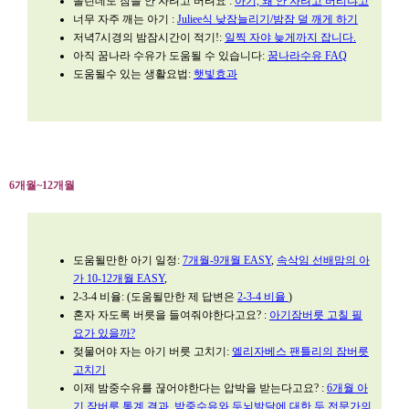
졸린데도 잠을 안 자려고 버텨요 :
아기, 왜 안 자려고 버티냐고
너무 자주 깨는 아기 :
Juliee식 낮잠늘리기/밤잠 덜 깨게 하기
저녁7시경의 밤잠시간이 적기!:
일찍 자야 늦게까지 잡니다.
아직 꿈나라 수유가 도움될 수 있습니다:
꿈나라수유 FAQ
도움될수 있는 생활요법:
햇빛효과
6개월~12개월
도움될만한 아기 일정:
7개월-9개월 EASY
,
속삭임 선배맘의 아
가 10-12개월 EASY
,
2-3-4 비율: (도움될만한 제 답변은
2-3-4 비율
)
혼자 자도록 버릇을 들여줘야한다고요? :
아기잠버릇 고칠 필
요가 있을까?
젖물어야 자는 아기 버릇 고치기:
엘리자베스 팬틀리의 잠버릇
고치기
이제 밤중수유를 끊어야한다는 압박을 받는다고요? :
6개월 아
기 잠버릇 통계 결과
,
밤중수유와 두뇌발달에 대한 두 전문가의