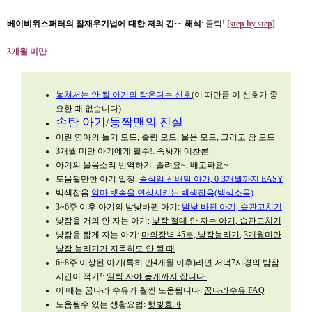
베이비위스퍼러의 잠재우기법에 대한 저의 긴~~ 해석
: 클릭!
[step by step]
3개월 미만
놓쳐서는 안 될 아기의 잠온다는 신호
(이 때만큼 이 신호가 중
요한 때 없습니다)
손탄 아기/등짝맨의 진실
어린 영아의 놀기 모드, 졸림 모드, 울음 모드, 그리고 잠 모드
3개월 미만 아기에게 필수!:
속싸개 예찬론
아기의 울음소리 번역하기:
졸려요~
,
배고파요~
도움될만한 아기 일정:
속삭임 선배맘 아가, 0-3개월까지 EASY
백색잡음
엄마 뱃속을 연상시키는 백색잡음(백색소음)
3~6주 이후 아기의 밤낮바뀐 아기:
밤낮 바뀐 아기, 습관고치기
낮잠을 거의 안 자는 아기:
낮잠 절대 안 자는 아기, 습관고치기
낮잠을 짧게 자는 아기:
마의장벽 45분, 낮잠늘리기
,
3개월미만
낮잠 늘리기가 지독히도 안 될 때
6~8주 이상된 아기(특히 만4개월 이후)라면 저녁7시경의 밤잠
시간이 적기!:
일찍 자야 늦게까지 잡니다.
이 때는 꿈나라 수유가 훨씬 도움됩니다:
꿈나라수유 FAQ
도움될수 있는 생활요법:
햇빛효과