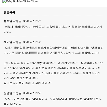
댓글목록
형주맘
작성일
06-09-22 09:25
이렇게 정리해주시니 눈에 쏙...!! 도움이 됩니다..다시함 쏴악 정리하고 넘어가
야쥐..
제이맘
작성일
06-09-22 09:36
오호~ 정말 일목요연하게 정리가 쫘악 되어있네요!!! 마의 장벽 45분, 낮잠 늘리
기.. 편은 정말 심봤다!!!!!!! 라고 외쳤던 글! 푸힛.. 갑자기 그때 생각잉..ㅠ.ㅠ::
근데, 쥴리님, 핑키의 요즘 easy 궁금해요~~ 업 시켜주세요~~ 참고하려구요~ ^^
글구 요즘 제이가 밤마다 꼭 한번씩 울면서 깨서리 이유를 모르겠어요. ㅠ.ㅠ:::
어제도 울며 깨서는 제 찌찌 만지면서 진정하더라구요.. 그리고 실실 웃으면서
다시 잠이 들긴 했는데..쩝...
핑키는 최근들어 울며 깬 적이 없나요?
진경맘
작성일
06-09-22 09:56
오오... 이런 간편색인 넘넘 좋아요~ 지금 속삭임에 찾아오시는 맘님들께 큰 도
움이 되겠어요!