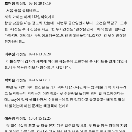
조현정
작성일
09-10-29 17:19
처음 글을 올리네요...
저희 아이는 이제 113일되었네요...
항상 낮잠은 40분 정도씩 잤는데...저번주 금요일인가부터...오전은 똑같구...오후
한 3시정도 부터 긴잠을 자요...한 두시간정도? 괜찮은건지... 아직 밤엔...왔다갔
다하지만 한번에서 두번정도깨구요..밤엔 괜찮은듯한데..갑자기 긴 낮잠 괜찮은
건가하네요...
이수정
작성일
09-11-13 09:29
이틀전부터 갑자기 새벽에 여러번 깨는통에 고민하던 중 사이트를 알게 되었네
요.너무 유용한 정보가 많아요..감사합니다.
박희은
작성일
09-12-14 17:11
80일 된 저희 아이 밤잠을 늘리기 위해서 (2~3시간마다 깸) 배불리 먹여 재우려
고 노력하는데 먹이는게 어려워요~ 낮 수유량을 늘리면 밤에 덜 배고파한다는
데.. easy에 맞춰 생활하면서 수유하는데도 안 먹겠다고 울고불고~ 베위도 열심
히 읽었는데 이런 문제는 해결책이 없네요..
예승맘
작성일
10-04-15 12:25
첫 딸이 4살이 되고 둘 째를 본지 겨우 일주일 됐네요. 첫 째를 키운 경험이 지금
은 기억도 가물가물, 다시 여기서 열심히 정보 얻어 울 둘째도 잘 키워야겠어요.