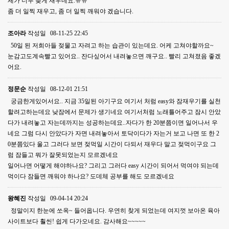
제가 너무 늦게 재우네요.ㅠㅠ
좀 더 일찍 재우고, 좀 더 일찍 깨워야 겠습니다.
조아라
작성일
08-11-25 22:45
50일 된 저희아들 젖물고 자려고 하는 습관이 있는데요. 어케 고쳐야할까요~
눈감고도계속빨고 있어요.. 잔다싶어서 내려놓으면 깨구요.. 빨리 고쳐졌음 좋겠
어요.
정문순
작성일
08-12-01 21:51
궁금한게있어서요.. 지금 35일된 아기구요 여기서 처럼 easy와 잠재우기를 실천
할려고하는데요 낮잠에서 문제가 생기네요 여기서처럼 노래틀어주고 잠시 안았
다가 내려놓고 자는데까지는 성공하는데요..자다가 한 20분쯤이면 일어나서 우
네요 그럼 다시 안았다가 자면 내려놓아서 토닥이다가 자는거 보고 나면 또 한 2
0분쯤있다 울고 그러다 보면 젖먹일 시간이 다되서 재우다 말고 젖먹이구요 그
럼 잠들고 뭐가 잘못되었는지 모르겠네요
일어나면 어떻게 해야하나요? 그리고 그러다 easy 시간이 되어서 먹여야 되는데
먹이다 잠들면 깨워야 하나요? 도데체 공부를 해도 모르겠네요
왕혜진
작성일
09-04-14 20:24
정말이지 한눈에 쏘옥~ 들어옵니다. 우연히 찾게 되었는데 여지껏 보아온 육아
사이트보다 훨씬! 쉽게 다가오네요. 감사해요~~~~~