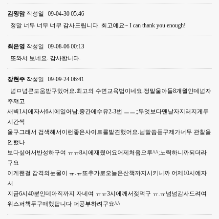
김찡맘
작성일
09-04-30 05:46
정말 너무 너무 너무 감사드립니다. 최고예요~ I can thank you enough!
최은영
작성일
09-08-06 00:13
또와서 보네요. 감사합니다.
장현주
작성일
09-09-24 06:41
넘ㅁ넘큰도움받구있어요.최고의 수면교육법이네요.정말울아들8개월인데넘자
주꺠고
새벽1시에자서6시에일어남.중간에수유2-3번 ㅡㅡ;;무엇보다맨날자지러지게두
시간씩
울구그래서 검색해서이런좋은사이트를발견했어요.님말씀듣구제가너무 관찰을
안했나
보다싶어서반성하구여 ㅠㅠ8시에재웠어요어제처음으루^^;노력하니까되더라
구요
이게왠걸 감격의눈물이 ㅠ.ㅠ또추가로오늘은산책까지시키니까 어제10시에자
서
지금6시40분인데아직까지 자네여 ㅠㅠ3시에깨서젖먹구 ㅠ.ㅠ넘넘감사드려여
위스퍼책두구매했답니다 더공부하려구요^^