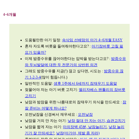
4~6개월
도움될만한 아기 일정:
속삭임 선배맘의 아가 4~6개월 EASY
혼자 자도록 버릇을 들여줘야한다고요? :
아기잠버릇 고칠 필
요가 있을까?
이제 밤중수유를 끊어야한다는 압박을 받는다고요? :
밤중수유
와 두뇌발달에 대한 두 전문가의 상반된 의견
그래도 밤중수유를 지금(!) 끊고 싶다면, 시도는 :
밤중수유 끊
기 1-2-3-4
(많이 힘듭니다.)
일반적인 도움말:
생후 1주에서 6세까지 잠재우기 도움말
젖물어야 자는 아기 버릇 고치기:
엘리자베스 팬틀리의 잠버릇
고치기
낮잠과 밤잠을 위한 나름대로의 잠재우기 의식을 만드세요 :
잠
잘 준비는 어떻게 하나요?
오전낮잠을 신경써서 재우세요 :
오전낮잠
낮잠을 거의 안 자는 아기:
낮잠 절대 안 자는 아기, 습관고치기
낮잠을 짧게 자는 아기:
마의장벽 45분, 낮잠늘리기
,
낮잠 늘리
기가 잘 안되세요?
,
낮잠(아가야, 제발 좀 자라)