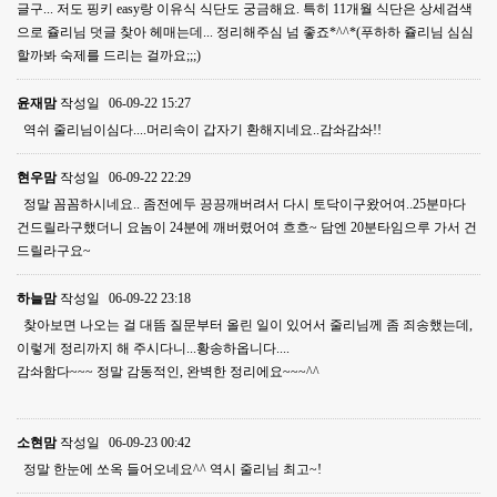
글구... 저도 핑키 easy랑 이유식 식단도 궁금해요. 특히 11개월 식단은 상세검색
으로 쥴리님 덧글 찾아 헤매는데... 정리해주심 넘 좋죠*^^*(푸하하 쥴리님 심심
할까봐 숙제를 드리는 걸까요;;;)
윤재맘
작성일
06-09-22 15:27
역쉬 줄리님이심다....머리속이 갑자기 환해지네요..감솨감솨!!
현우맘
작성일
06-09-22 22:29
정말 꼼꼼하시네요.. 좀전에두 끙끙깨버려서 다시 토닥이구왔어여..25분마다
건드릴라구했더니 요놈이 24분에 깨버렸어여 흐흐~ 담엔 20분타임으루 가서 건
드릴라구요~
하늘맘
작성일
06-09-22 23:18
찾아보면 나오는 걸 대뜸 질문부터 올린 일이 있어서 줄리님께 좀 죄송했는데,
이렇게 정리까지 해 주시다니...황송하옵니다....
감솨함다~~~ 정말 감동적인, 완벽한 정리에요~~~^^
소현맘
작성일
06-09-23 00:42
정말 한눈에 쏘옥 들어오네요^^ 역시 줄리님 최고~!