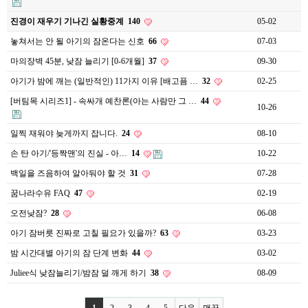
진경이 재우기 기나긴 실황중계
140
05-02
놓쳐서는 안 될 아기의 잠온다는 신호
66
07-03
마의장벽 45분, 낮잠 늘리기 [0-6개월]
37
09-30
아기가 밤에 깨는 (일반적인) 11가지 이유 [배고픔 …
32
02-25
[버팀목 시리즈1] - 속싸개 예찬론(아는 사람만 그 …
44
10-26
일찍 재워야 늦게까지 잡니다.
24
08-10
손 탄 아기/'등짝맨'의 진실 - 아…
14
10-22
백일을 즈음하여 알아둬야 할 것
31
07-28
꿈나라수유 FAQ
47
02-19
오전낮잠?
28
06-08
아기 잠버릇 진짜로 고칠 필요가 있을까?
63
03-23
밤 시간대별 아기의 잠 단계 변화
44
03-02
Juliee식 낮잠늘리기/밤잠 덜 깨게 하기
38
08-09