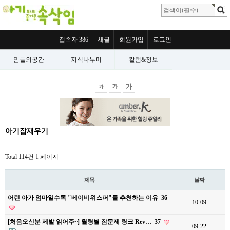
접속자 386
새글
회원가입
로그인
맘들의공간
지식나누미
칼럼&정보
아기잠재우기
Total 114건
1 페이지
제목
날짜
어린 아가 엄마일수록 "베이비위스퍼"를 추천하는 이유
36
10-09
[처음오신분 제발 읽어주~] 월령별 잠문제 링크 Rev…
37
09-22