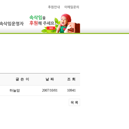
글 쓴 이
날 짜
조 회
하늘맘
2007/10/01
10941
목 록