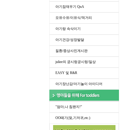
아기잠재우기 QnA
모유수유/이유식/먹거리
아기랑 속삭이기
아기건강/성장발달
질환/증상사진게시판
juliee의 궁시렁궁시렁/일상
EASY 및 R&R
아기장난감/아기놀이 아이디어
"엄마,나 침팬지!"
OO떼기(젖,기저귀,etc.)