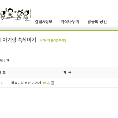
전체
1
건
번 호
제 목
1
하늘이의 러비 이야기
10