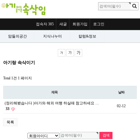
접속자 385
새글
회원가입
로그인
맘들의공간
지식나누미
칼럼&정보
아기랑 속삭이기
Total 1건
1 페이지
제목
날짜
(정리해봤습니다 )아가와 해외 여행 하실때 참고하세요 …
02-12
33
목록