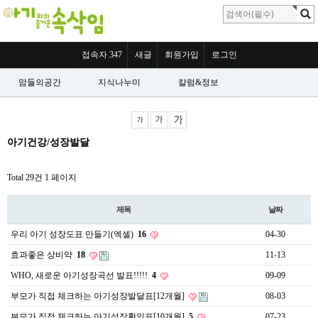
접속자 347
새글
회원가입
로그인
맘들의공간
지식나누미
칼럼&정보
아기건강/성장발달
Total 29건
1 페이지
제목
날짜
우리 아기 성장도표 만들기(엑셀)
16
04-30
효과좋은 상비약
18
11-13
WHO, 새로운 아기성장곡선 발표!!!!!
4
09-09
부모가 직접 체크하는 아기성장발달표[12개월]
08-03
부모가 직접 체크하는 아기성장확인표[10개월]
5
07-23