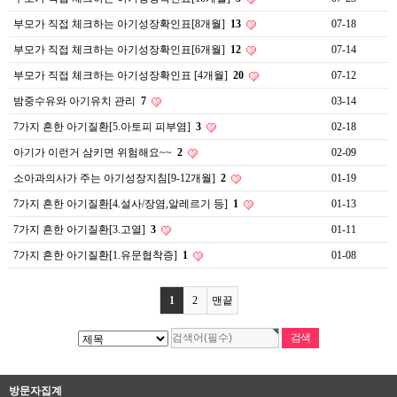
부모가 직접 체크하는 아기성장확인표[8개월]
13
07-18
부모가 직접 체크하는 아기성장확인표[6개월]
12
07-14
부모가 직접 체크하는 아기성장확인표 [4개월]
20
07-12
밤중수유와 아기유치 관리
7
03-14
7가지 흔한 아기질환[5.아토피 피부염]
3
02-18
아기가 이런거 삼키면 위험해요~~
2
02-09
소아과의사가 주는 아기성장지침[9-12개월]
2
01-19
7가지 흔한 아기질환[4.설사/장염,알레르기 등]
1
01-13
7가지 흔한 아기질환[3.고열]
3
01-11
7가지 흔한 아기질환[1.유문협착증]
1
01-08
1
2
맨끝
방문자집계